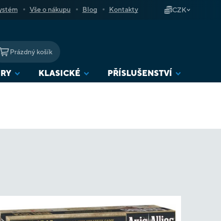
ystém
Vše o nákupu
Blog
Kontakty
CZK
Prázdný košík
NÁKUPNÍ
KOŠÍK
URY
KLASICKÉ
PŘÍSLUŠENSTVÍ