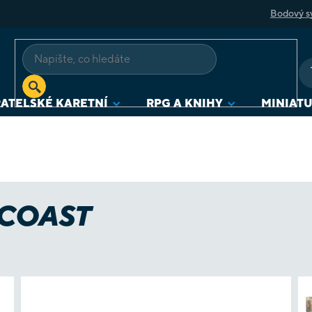
Bodový s
ATELSKÉ KARETNÍ
RPG A KNIHY
MINIAT
 COAST