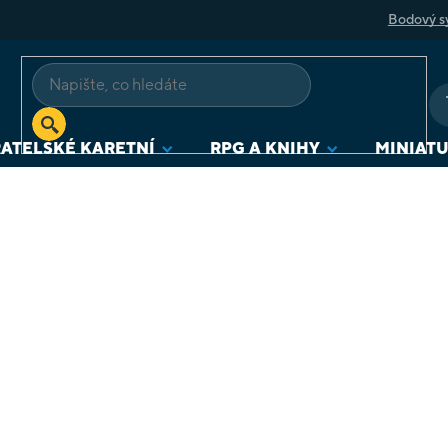
Bodový s
ATELSKÉ KARETNÍ
RPG A KNIHY
MINIAT