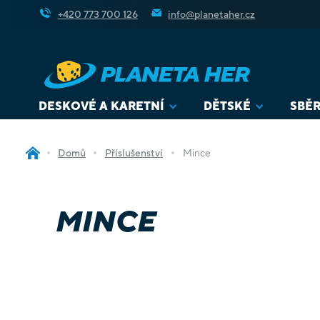
Přejít
+420 773 700 126
info@planetaher.cz
na
obsah
DESKOVÉ A KARETNÍ
DĚTSKÉ
SBĚR
Domů
Příslušenství
Mince
MINCE