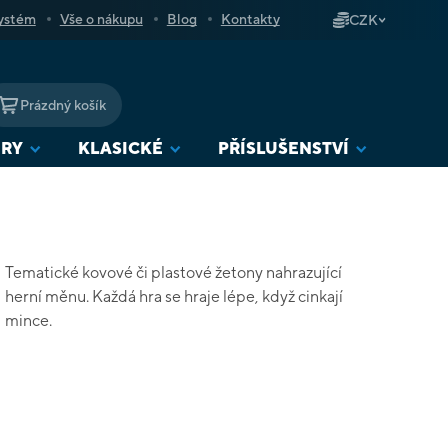
ystém
Vše o nákupu
Blog
Kontakty
CZK
Prázdný košík
NÁKUPNÍ
KOŠÍK
URY
KLASICKÉ
PŘÍSLUŠENSTVÍ
Tematické kovové či plastové žetony nahrazující
herní měnu. Každá hra se hraje lépe, když cinkají
mince.