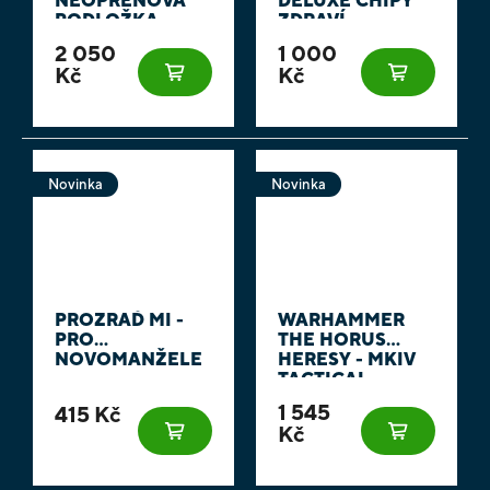
NEOPRENOVÁ
DELUXE CHIPY
PODLOŽKA
ZDRAVÍ
2 050
1 000
Kč
Kč
Novinka
Novinka
PROZRAĎ MI -
WARHAMMER
PRO
THE HORUS
NOVOMANŽELE
HERESY - MKIV
TACTICAL
SQUAD
1 545
415 Kč
Kč