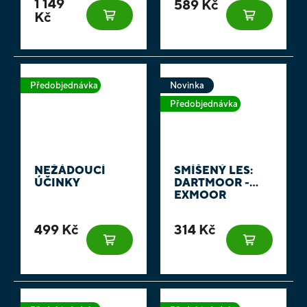
1 149
589 Kč
Kč
Předobjednávka
Novinka
Předobjednávka
NEŽÁDOUCÍ
SMÍŠENÝ LES:
ÚČINKY
DARTMOOR -
EXMOOR
499 Kč
314 Kč