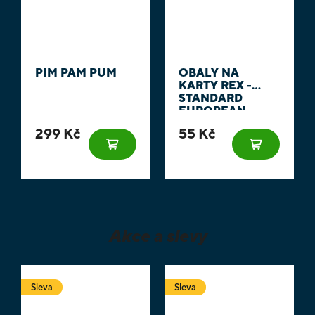
PIM PAM PUM
OBALY NA
KARTY REX -
STANDARD
EUROPEAN -
HYNEK - 62 X 94
299 Kč
55 Kč
MM 100KS
Akce a slevy
Sleva
Sleva