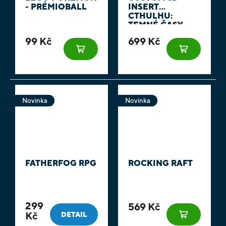
- PRÉMIOBALL
INSERT
CTHULHU:
TEMNÉ ČASY
99 Kč
699 Kč
Novinka
Novinka
FATHERFOG RPG
ROCKING RAFT
299
569 Kč
Kč
DETAIL