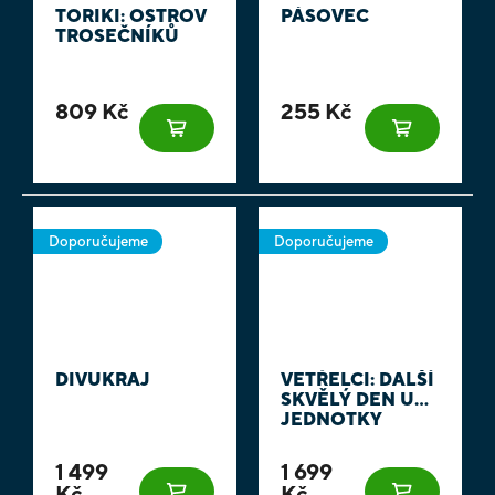
TORIKI: OSTROV
PÁSOVEC
TROSEČNÍKŮ
809 Kč
255 Kč
Doporučujeme
Doporučujeme
DIVUKRAJ
VETŘELCI: DALŠÍ
SKVĚLÝ DEN U
JEDNOTKY
1 499
1 699
Kč
Kč