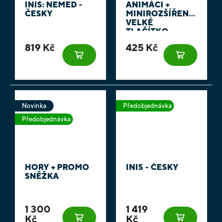
INIS: NEMED -
ANIMÁCI +
ČESKY
MINIROZŠÍŘENÍ
VELKÉ
TLAČÍTKO
819 Kč
425 Kč
Novinka
Předobjednávka
Předobjednávka
HORY + PROMO
INIS - ČESKY
SNĚŽKA
1 300
1 419
Kč
Kč