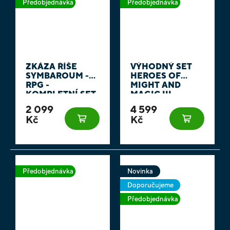
Předobjednávka
Předobjednávka
ZKÁZA ŘÍŠE
VÝHODNÝ SET
SYMBAROUM -
HEROES OF
RPG -
MIGHT AND
KOMPLETNÍ SET
MAGIC III -
DESKOVÁ HRA
2 099
4 599
(SET ČTYŘ
Kč
Kč
ROZŠÍŘENÍ
2.VLNY)
Předobjednávka
Novinka
Doporučujeme
Předobjednávka