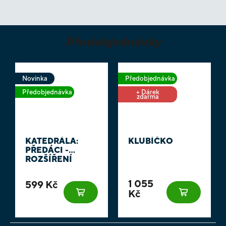
Předobjednávky
Novinka
Předobjednávka
Předobjednávka
+ Dárek
zdarma
KATEDRÁLA:
KLUBÍČKO
PŘEDÁCI -
ROZŠÍŘENÍ
1 055
599 Kč
Kč