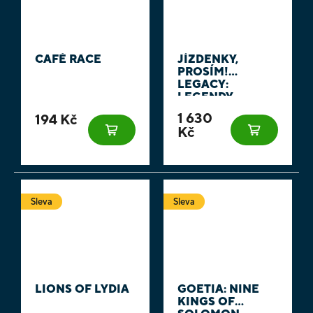
CAFÉ RACE
JÍZDENKY,
PROSÍM!
LEGACY:
LEGENDY
ZÁPADU
1 630
194 Kč
Kč
Sleva
Sleva
LIONS OF LYDIA
GOETIA: NINE
KINGS OF