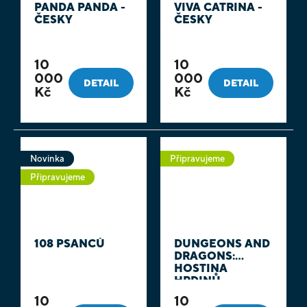
PANDA PANDA -
VIVA CATRINA -
ČESKY
ČESKY
10
10
000
000
DETAIL
DETAIL
Kč
Kč
Novinka
Připravujeme
Připravujeme
108 PSANCŮ
DUNGEONS AND
DRAGONS:
HOSTINA
HRDINŮ -
OFICIÁLNÍ
10
10
KUCHAŘKA