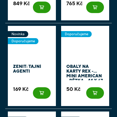
849 Kč
765 Kč
PROMOKARTA
Novinka
Doporučujeme
Doporučujeme
ZENIT: TAJNÍ
OBALY NA
AGENTI
KARTY REX -
MINI AMERICAN
- BĚTKA - 44 X 67
MM 100KS
169 Kč
50 Kč