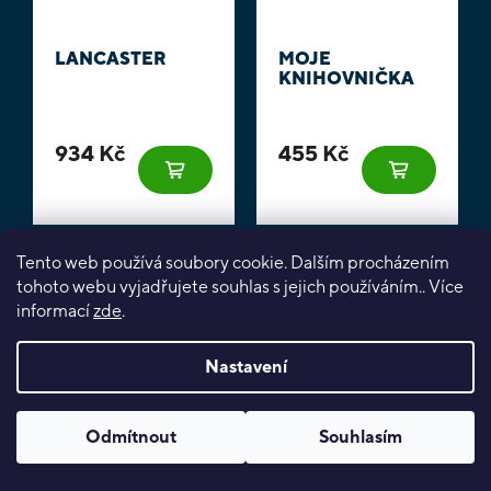
LANCASTER
MOJE
KNIHOVNIČKA
934 Kč
455 Kč
Tento web používá soubory cookie. Dalším procházením
Sleva
Sleva
tohoto webu vyjadřujete souhlas s jejich používáním.. Více
informací
zde
.
Nastavení
ENOLA HOLMES:
DREAM
Odmítnout
Souhlasím
FINDER OF LOST
RUNNERS
SOULS