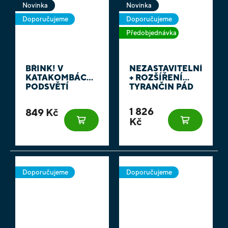
Novinka
Novinka
Doporučujeme
Doporučujeme
Předobjednávka
BŘINK! V
NEZASTAVITELNÍ
KATAKOMBÁCH -
+ ROZŠÍŘENÍ
PODSVĚTÍ
TYRANČIN PÁD
1 826
849 Kč
Kč
Doporučujeme
Doporučujeme