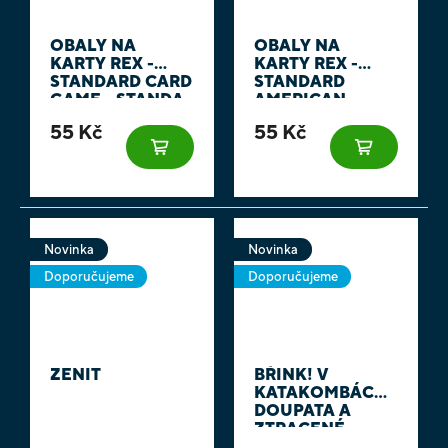
OBALY NA
OBALY NA
KARTY REX -
KARTY REX -
STANDARD CARD
STANDARD
GAME - STANDA
AMERICAN -
- 66 X 91 MM
AMÁLKA - 59 X 91
55 Kč
55 Kč
100KS
MM 100KS
Novinka
Novinka
Doporučujeme
Doporučujeme
ZENIT
BŘINK! V
KATAKOMBÁCH -
DOUPATA A
ZTRACENÉ
KOMNATY +