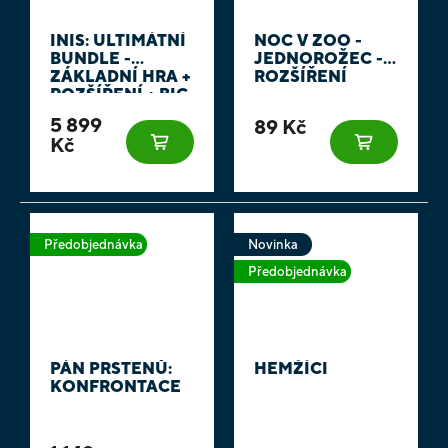
INIS: ULTIMÁTNÍ
NOC V ZOO -
BUNDLE -
JEDNOROŽEC -
ZÁKLADNÍ HRA +
ROZŠÍŘENÍ
ROZŠÍŘENÍ + BIG
BOX + DOPLŇKY
5 899
89 Kč
Kč
Předobjednávka
Novinka
Předobjednávka
PÁN PRSTENŮ:
HEMŽÍCI
KONFRONTACE