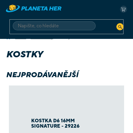
Přejít
na
NÁK
obsah
KOŠ
HLEDAT
Domů
RPG a Knihy
Kostky
KOSTKY
NEJPRODÁVANĚJŠÍ
KOSTKA D6 16MM
SIGNATURE - 29226