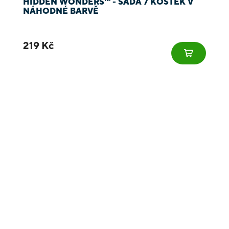
HIDDEN WONDERS™ - SADA 7 KOSTEK V
NÁHODNÉ BARVĚ
219 Kč