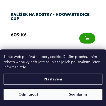
KALÍŠEK NA KOSTKY - HOGWARTS DICE
CUP
609 Kč
Tento web používá soubory cookie. Dalším procházením
tohoto webu vyjadřujete souhlas s jejich používáním.. Více
informací
zde
.
Nastavení
Odmítnout
Souhlasím