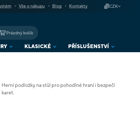
ystém
Vše o nákupu
Blog
Kontakty
CZK
Prázdný košík
NÁKUPNÍ
KOŠÍK
URY
KLASICKÉ
PŘÍSLUŠENSTVÍ
Herní podložky na stůl pro pohodlné hraní i bezpečí
karet.