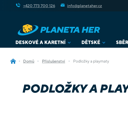
Přejít
+420 773 700 126
info@planetaher.cz
na
obsah
DESKOVÉ A KARETNÍ
DĚTSKÉ
SBĚR
Domů
Příslušenství
Podložky a playmaty
PODLOŽKY A PLA