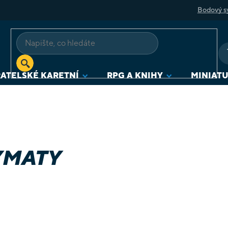
Bodový s
ATELSKÉ KARETNÍ
RPG A KNIHY
MINIAT
YMATY