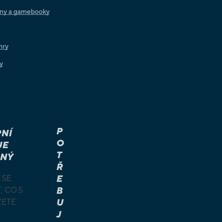
iny a gamebooky
hry
y
P
NÍ
O
JE
T
NÝ
Ř
 SE
E
, CO S
B
ŽETE
U
J