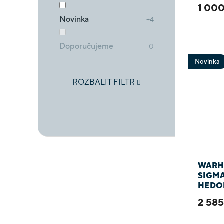
1 000
Novinka
4
Doporučujeme
0
Novinka
ROZBALIT FILTR
WARH
SIGMA
HEDON
EPIC
2 585