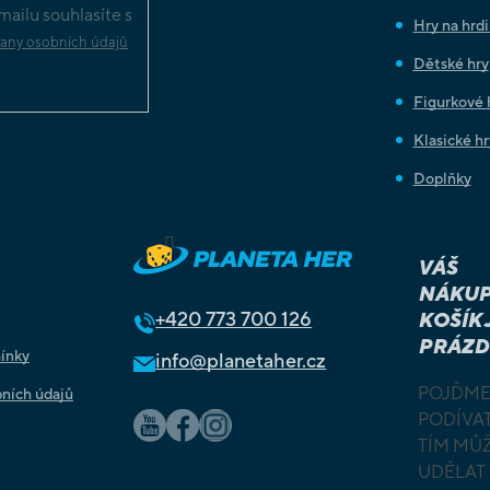
ailu souhlasíte s
Hry na hrd
any osobních údajů
Dětské hry
Figurkové 
Klasické hr
Doplňky
Sledovat na Instagramu
VÁŠ
NÁKUP
+420
773 700 126
KOŠÍK 
PRÁZD
ínky
info@planetaher.cz
POJĎME
ních údajů
PODÍVAT
TÍM MŮ
UDĚLAT