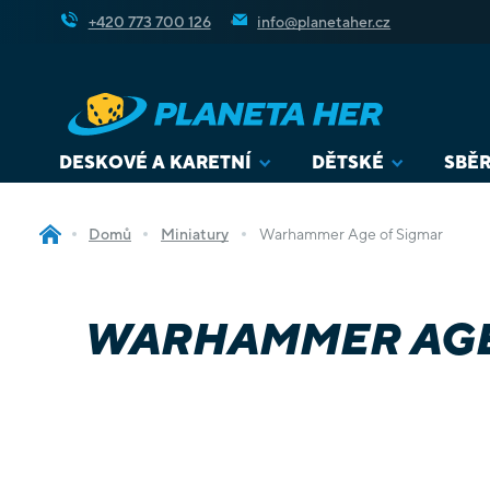
Přejít
+420 773 700 126
info@planetaher.cz
na
obsah
DESKOVÉ A KARETNÍ
DĚTSKÉ
SBĚR
Domů
Miniatury
Warhammer Age of Sigmar
WARHAMMER AGE