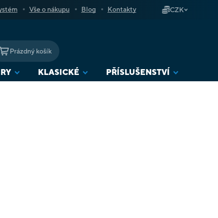
ystém
Vše o nákupu
Blog
Kontakty
CZK
Prázdný košík
NÁKUPNÍ
KOŠÍK
URY
KLASICKÉ
PŘÍSLUŠENSTVÍ