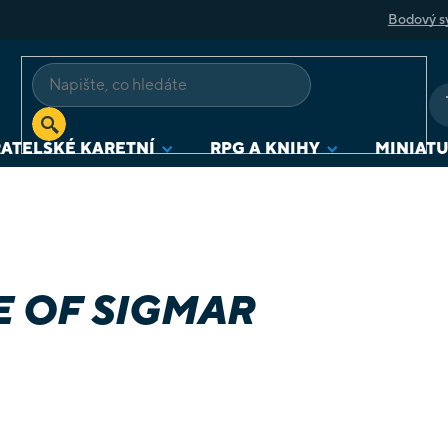
Bodový s
ATELSKÉ KARETNÍ
RPG A KNIHY
MINIAT
 OF SIGMAR