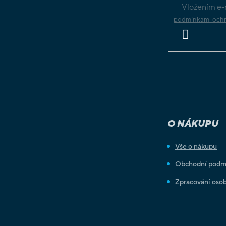
Vložením e-m
podmínkami ochr
PŘIHLÁSIT
SE
O NÁKUPU
Vše o nákupu
Obchodní podm
Zpracování osob