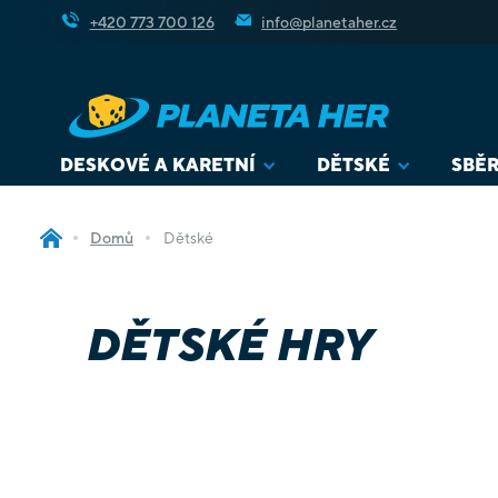
Přejít
+420 773 700 126
info@planetaher.cz
na
obsah
DESKOVÉ A KARETNÍ
DĚTSKÉ
SBĚR
Domů
Dětské
DĚTSKÉ HRY