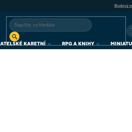
Bodový s
ATELSKÉ KARETNÍ
RPG A KNIHY
MINIAT