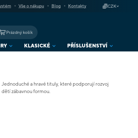
ystém
Vše o nákupu
Blog
Kontakty
CZK
Prázdný košík
NÁKUPNÍ
KOŠÍK
URY
KLASICKÉ
PŘÍSLUŠENSTVÍ
Jednoduché a hravé tituly, které podporují rozvoj
dětí zábavnou formou.