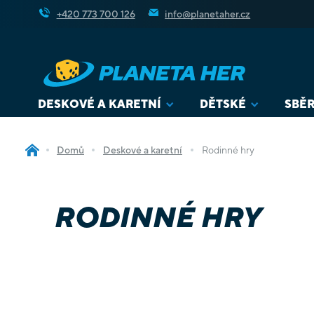
Přejít
+420 773 700 126
info@planetaher.cz
na
obsah
DESKOVÉ A KARETNÍ
DĚTSKÉ
SBĚR
Domů
Deskové a karetní
Rodinné hry
RODINNÉ HRY