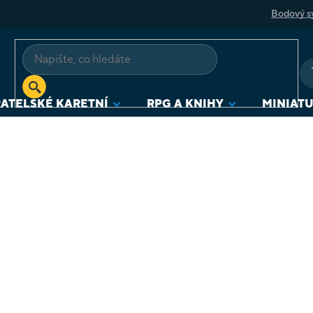
Bodový s
ATELSKÉ KARETNÍ
RPG A KNIHY
MINIAT