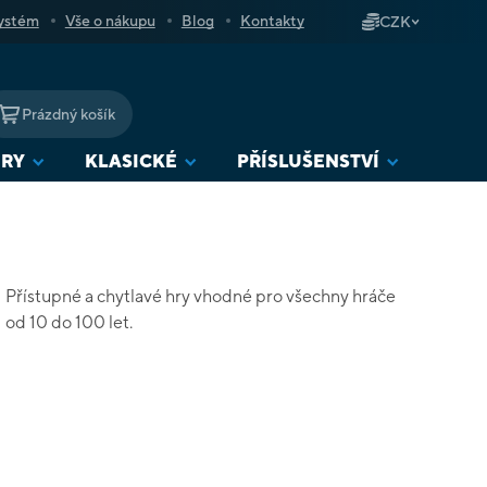
ystém
Vše o nákupu
Blog
Kontakty
CZK
Prázdný košík
NÁKUPNÍ
KOŠÍK
URY
KLASICKÉ
PŘÍSLUŠENSTVÍ
Přístupné a chytlavé hry vhodné pro všechny hráče
od 10 do 100 let.