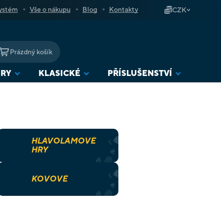
ystém
Vše o nákupu
Blog
Kontakty
CZK
Prázdný košík
NÁKUPNÍ
KOŠÍK
URY
KLASICKÉ
PŘÍSLUŠENSTVÍ
HLAVOLAMOVÉ
HRY
KOVOVÉ