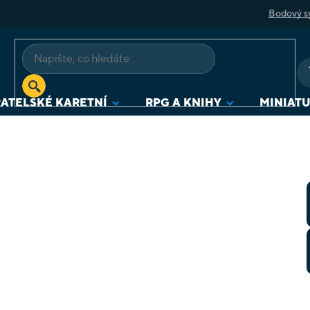
Bodový s
ATELSKÉ KARETNÍ
RPG A KNIHY
MINIAT