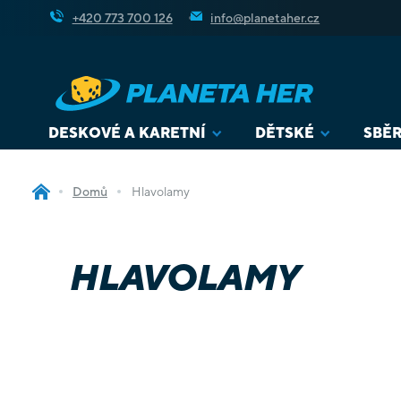
Přejít
+420 773 700 126
info@planetaher.cz
na
obsah
DESKOVÉ A KARETNÍ
DĚTSKÉ
SBĚR
Domů
Hlavolamy
HLAVOLAMY