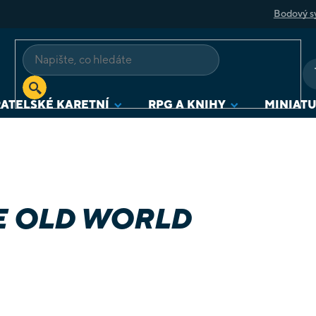
Bodový s
ATELSKÉ KARETNÍ
RPG A KNIHY
MINIAT
 OLD WORLD