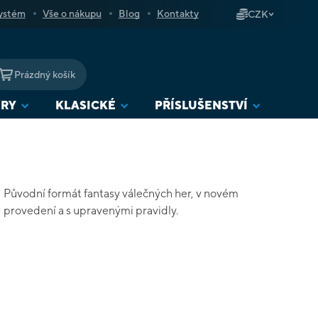
ystém
Vše o nákupu
Blog
Kontakty
CZK
Prázdný košík
NÁKUPNÍ
KOŠÍK
URY
KLASICKÉ
PŘÍSLUŠENSTVÍ
Původní formát fantasy válečných her, v novém
provedení a s upravenými pravidly.