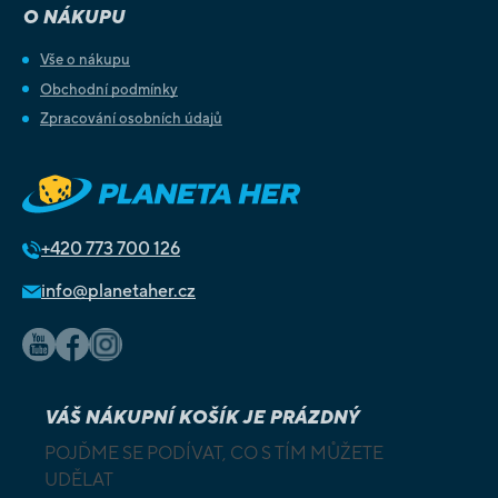
O NÁKUPU
Vše o nákupu
Obchodní podmínky
Zpracování osobních údajů
+420
773 700 126
info@planetaher.cz
VÁŠ NÁKUPNÍ KOŠÍK JE PRÁZDNÝ
POJĎME SE PODÍVAT, CO S TÍM MŮŽETE
UDĚLAT