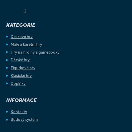
Sledovat na Instagramu
KATEGORIE
Deskové hry
Malé a karetní hry
Hry na hrdiny a gamebooky
Dětské hry
Figurkové hry
Klasické hry
Doplňky
INFORMACE
Kontakty
Bodový systém