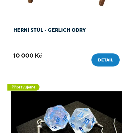
k
k
t
t
ů
ů
HERNÍ STŮL - GERLICH ODRY
10 000 Kč
DETAIL
Připravujeme