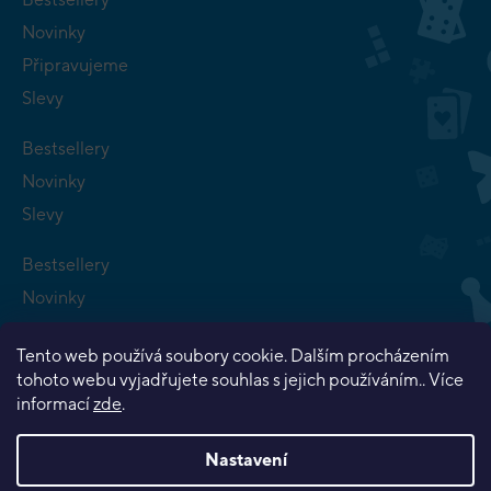
Novinky
Připravujeme
Slevy
Bestsellery
Novinky
Slevy
Bestsellery
Novinky
Připravujeme
Tento web používá soubory cookie. Dalším procházením
Slevy
tohoto webu vyjadřujete souhlas s jejich používáním.. Více
informací
zde
.
Nastavení