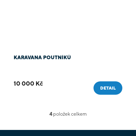
KARAVANA POUTNÍKŮ
10 000 Kč
DETAIL
4
položek celkem
O
v
l
á