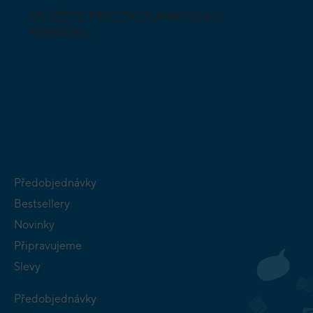
MŮŽETE PROZKOUMAT NAŠI
NABÍDKU
DESKOVÉ A
HLAVOLAMY
KARETNÍ HRY
VÝUKOVÉ HRY
SKLÁDAČKY
HRY PRO
BUDOVATELSKÉ
NEJMENŠÍ
STRATEGIE
Předobjednávky
Bestsellery
Novinky
Připravujeme
Slevy
Předobjednávky