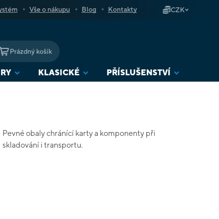
ystém
Vše o nákupu
Blog
Kontakty
CZK
Prázdný košík
NÁKUPNÍ
KOŠÍK
URY
KLASICKÉ
PŘÍSLUŠENSTVÍ
Pevné obaly chránící karty a komponenty při
skladování i transportu.