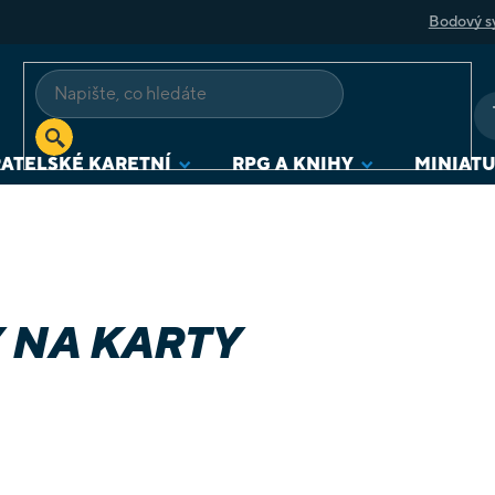
Bodový s
ATELSKÉ KARETNÍ
RPG A KNIHY
MINIAT
 NA KARTY