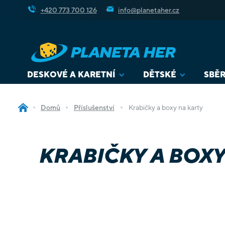
Přejít
+420 773 700 126
info@planetaher.cz
na
obsah
DESKOVÉ A KARETNÍ
DĚTSKÉ
SBĚR
Domů
Příslušenství
Krabičky a boxy na karty
KRABIČKY A BOXY