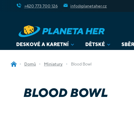
Přejít
+420 773 700 126
info@planetaher.cz
na
obsah
DESKOVÉ A KARETNÍ
DĚTSKÉ
SBĚR
Domů
Miniatury
Blood Bowl
BLOOD BOWL
P
o
s
t