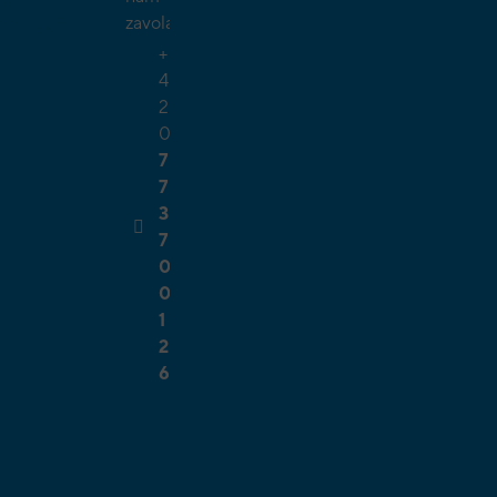
ŠÍ
zavolat.
TELSKÉ
+
GIE
4
2
0
7
7
3
7
0
0
1
2
6