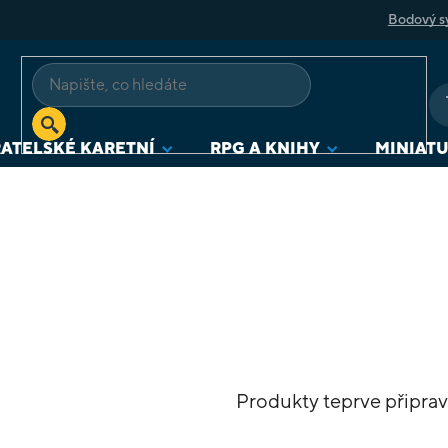
Bodový s
ATELSKÉ KARETNÍ
RPG A KNIHY
MINIAT
Produkty teprve připra