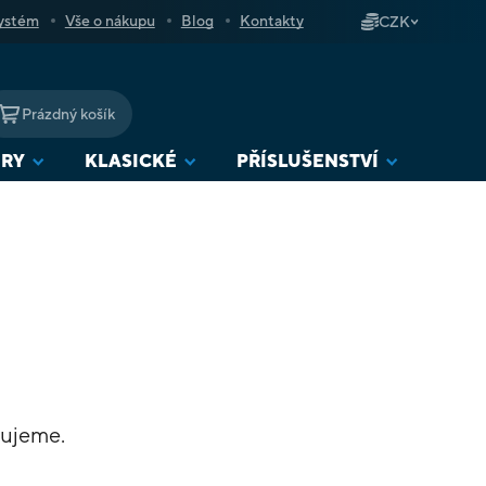
ystém
Vše o nákupu
Blog
Kontakty
CZK
Prázdný košík
NÁKUPNÍ
KOŠÍK
URY
KLASICKÉ
PŘÍSLUŠENSTVÍ
vujeme.