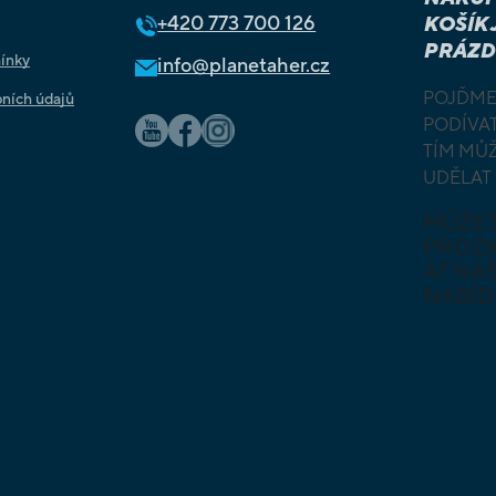
+420
773 700 126
KOŠÍK 
PRÁZD
ínky
info@planetaher.cz
POJĎME
ních údajů
PODÍVAT
TÍM MŮ
UDĚLAT
MŮŽE
PROZ
AT NAŠ
NABÍD
DESKOV
KARETN
VÝUKOV
HLAVO
SKLÁDA
HRY PR