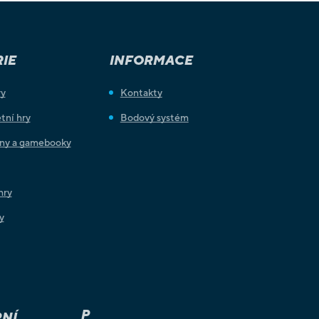
IE
INFORMACE
ry
Kontakty
tní hry
Bodový systém
iny a gamebooky
hry
y
P
NÍ