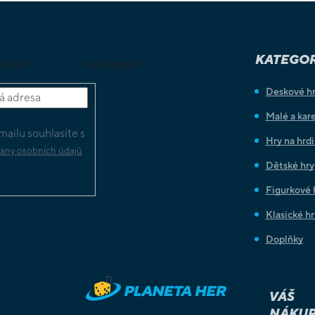
KATEGOR
letter
Instagram
Deskové h
Malé a kare
ailu souhlasíte s
Hry na hrd
any osobních údajů
Dětské hry
Figurkové 
Klasické hr
Doplňky
Sledovat na Instagramu
VÁŠ
NÁKUP