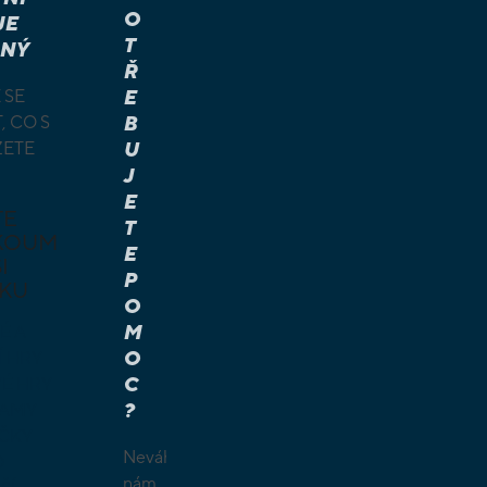
O
JE
T
NÝ
Ř
 SE
E
, CO S
B
ŽETE
U
J
E
TE
T
KOUM
E
I
P
KU
O
M
É A
O
Í HRY
C
É HRY
?
LAMY
ČKY
Neváhejte
O
nám