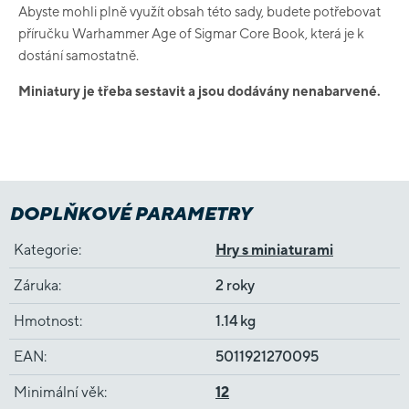
Abyste mohli plně využít obsah této sady, budete potřebovat
příručku Warhammer Age of Sigmar Core Book, která je k
dostání samostatně.
Miniatury je třeba sestavit a jsou dodávány nenabarvené.
DOPLŇKOVÉ PARAMETRY
Kategorie
:
Hry s miniaturami
Záruka
:
2 roky
Hmotnost
:
1.14 kg
EAN
:
5011921270095
Minimální věk
:
12