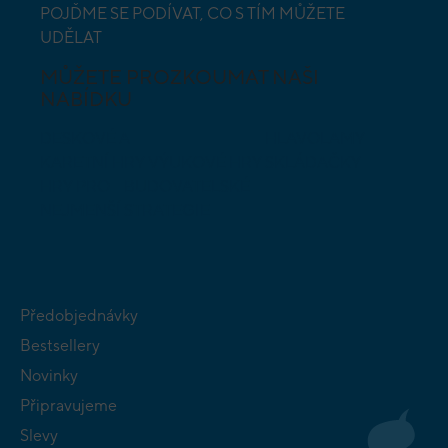
POJĎME SE PODÍVAT, CO S TÍM MŮŽETE
UDĚLAT
MŮŽETE PROZKOUMAT NAŠI
NABÍDKU
DESKOVÉ A
HLAVOLAMY
KARETNÍ HRY
VÝUKOVÉ HRY
SKLÁDAČKY
HRY PRO
BUDOVATELSKÉ
NEJMENŠÍ
STRATEGIE
Předobjednávky
Bestsellery
Novinky
Připravujeme
Slevy