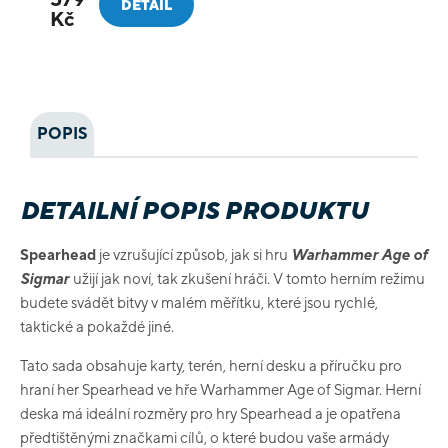
DETAIL
Kč
POPIS
DETAILNÍ POPIS PRODUKTU
Spearhead
je vzrušující způsob, jak si hru
Warhammer Age of
Sigmar
užijí jak noví, tak zkušení hráči. V tomto herním režimu
budete svádět bitvy v malém měřítku, které jsou rychlé,
taktické a pokaždé jiné.
Tato sada obsahuje karty, terén, herní desku a příručku pro
hraní her Spearhead ve hře Warhammer Age of Sigmar. Herní
deska má ideální rozměry pro hry Spearhead a je opatřena
předtištěnými značkami cílů, o které budou vaše armády