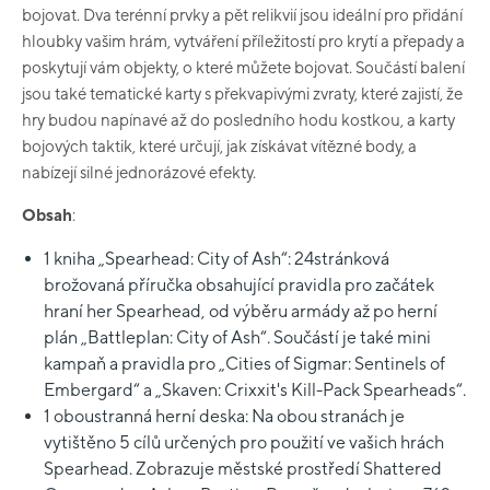
bojovat. Dva terénní prvky a pět relikvií jsou ideální pro přidání
hloubky vašim hrám, vytváření příležitostí pro krytí a přepady a
poskytují vám objekty, o které můžete bojovat. Součástí balení
jsou také tematické karty s překvapivými zvraty, které zajistí, že
hry budou napínavé až do posledního hodu kostkou, a karty
bojových taktik, které určují, jak získávat vítězné body, a
nabízejí silné jednorázové efekty.
Obsah
:
1 kniha „Spearhead: City of Ash“: 24stránková
brožovaná příručka obsahující pravidla pro začátek
hraní her Spearhead, od výběru armády až po herní
plán „Battleplan: City of Ash“. Součástí je také mini
kampaň a pravidla pro „Cities of Sigmar: Sentinels of
Embergard“ a „Skaven: Crixxit's Kill-Pack Spearheads“.
1 oboustranná herní deska: Na obou stranách je
vytištěno 5 cílů určených pro použití ve vašich hrách
Spearhead. Zobrazuje městské prostředí Shattered