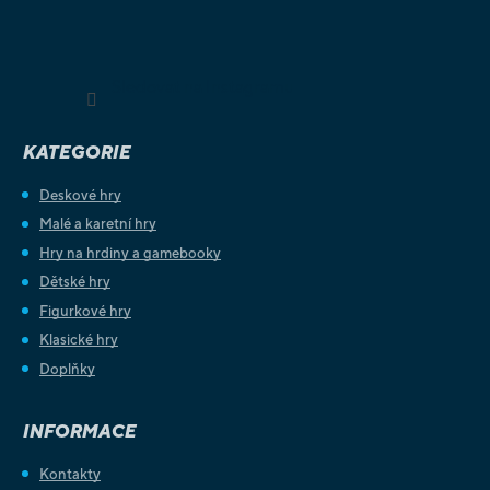
Sledovat na Instagramu
KATEGORIE
Deskové hry
Malé a karetní hry
Hry na hrdiny a gamebooky
Dětské hry
Figurkové hry
Klasické hry
Doplňky
INFORMACE
Kontakty