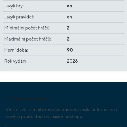
Jazyk hry
:
en
Jazyk pravidel
:
en
Minimální počet hráčů
:
2
Maximální počet hráčů
:
2
Herní doba
:
90
Rok vydání
:
2026
Z
á
p
Odebírat newsletter
a
t
Vložte svůj e-mail a my vám budeme zasílat informace o
í
nových produktech na našem e-shopu.