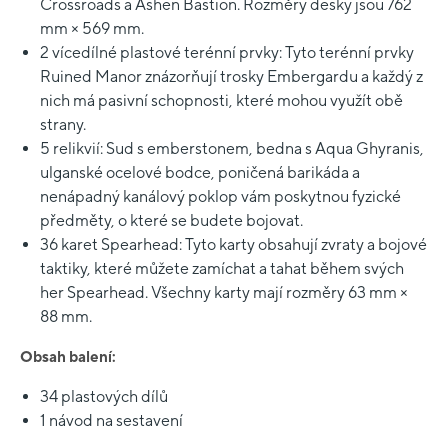
Crossroads a Ashen Bastion. Rozměry desky jsou 762
mm × 569 mm.
2 vícedílné plastové terénní prvky: Tyto terénní prvky
Ruined Manor znázorňují trosky Embergardu a každý z
nich má pasivní schopnosti, které mohou využít obě
strany.
5 relikvií: Sud s emberstonem, bedna s Aqua Ghyranis,
ulganské ocelové bodce, poničená barikáda a
nenápadný kanálový poklop vám poskytnou fyzické
předměty, o které se budete bojovat.
36 karet Spearhead: Tyto karty obsahují zvraty a bojové
taktiky, které můžete zamíchat a tahat během svých
her Spearhead. Všechny karty mají rozměry 63 mm ×
88 mm.
Obsah balení:
34 plastových dílů
1 návod na sestavení