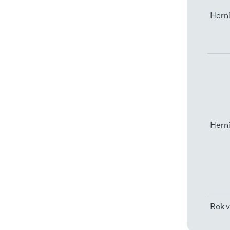
Herní
Hern
Rok v