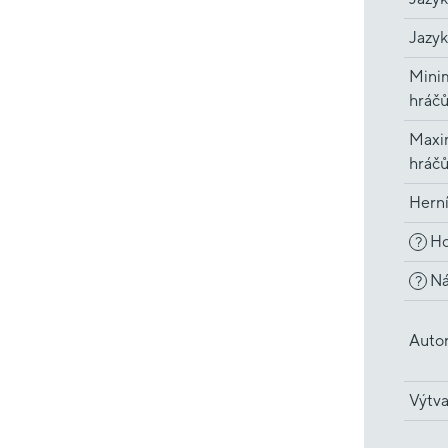
Jazyk
Minim
hráč
Maxi
hráč
Hern
Ho
?
Ná
?
Auto
Výtva