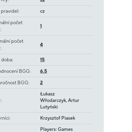
 pravidel
:
cz
ální počet
1
ů
:
mální počet
4
ů
:
í doba
:
15
dnocení BGG
:
6.5
ročnost BGG
:
2
Łukasz
r
:
Włodarczyk, Artur
Lutyński
rníci
:
Krzysztof Piasek
Players: Games