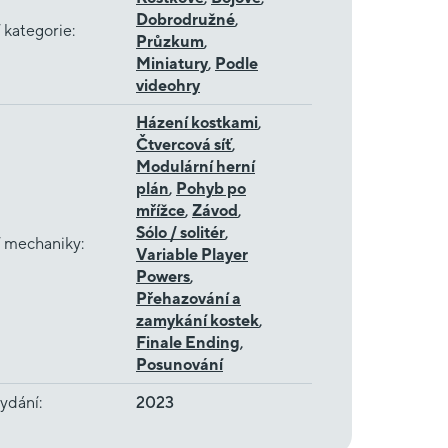
Dobrodružné
,
 kategorie
:
Průzkum
,
Miniatury
,
Podle
videohry
Házení kostkami
,
Čtvercová síť
,
Modulární herní
plán
,
Pohyb po
mřížce
,
Závod
,
Sólo / solitér
,
í mechaniky
:
Variable Player
Powers
,
Přehazování a
zamykání kostek
,
Finale Ending
,
Posunování
ydání
:
2023