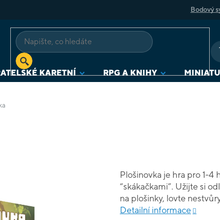
Bodový s
ATELSKÉ KARETNÍ
RPG A KNIHY
MINIAT
ka
Plošinovka je hra pro 1-4
“skákačkami”. Užijte si od
na plošinky, lovte nestvůr
předběhněte své soupeře.
Detailní informace