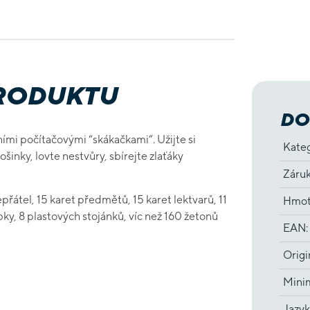
PRODUKTU
DO
čními počítačovými “skákačkami”. Užijte si
Kate
šinky, lovte nestvůry, sbírejte zlaťáky
Záru
přátel, 15 karet předmětů, 15 karet lektvarů, 11
Hmot
bky, 8 plastových stojánků, víc než 160 žetonů
EAN
:
Origi
Minim
Jazyk