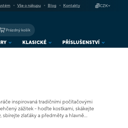
ystém
Vše o nákupu
Blog
Kontakty
CZK
Prázdný košík
NÁKUPNÍ
KOŠÍK
URY
KLASICKÉ
PŘÍSLUŠENSTVÍ
 hráče inspirovaná tradičními počítačovými
lehčený zážitek - hoďte kostkami, skákejte
y, sbírejte zlaťáky a předměty a hlavně
 Hra Plošinovka obsahuje: 6 karet hrdinů, 6