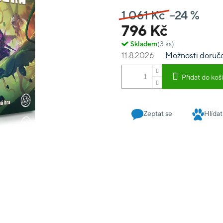
karet nepřátel, 15 karet p
1 061 Kč
–24 %
útoku, 30 dalších karet, 3
160 žetonů a ukazatelů, 2 
796 Kč
Skladem
(3 ks)
11.8.2026
Možnosti doruč
Přidat do koš
Zeptat se
Hlídat