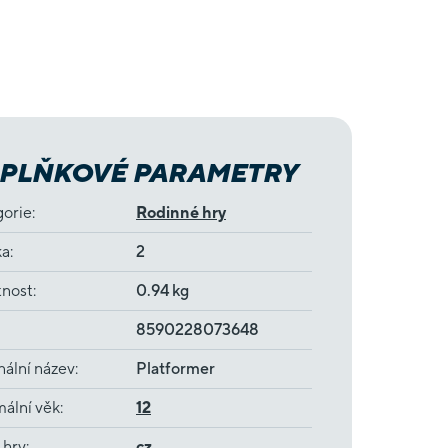
PLŇKOVÉ PARAMETRY
gorie
:
Rodinné hry
ka
:
2
nost
:
0.94 kg
8590228073648
nální název
:
Platformer
ální věk
:
12
 hry
:
cz