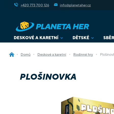
Přejít
+420 773 700 126
info@planetaher.cz
na
obsah
DESKOVÉ A KARETNÍ
DĚTSKÉ
SBĚR
Domů
Deskové a karetní
Rodinné hry
Plošinov
PLOŠINOVKA