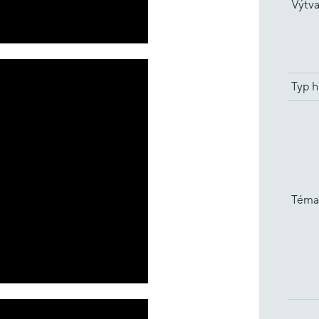
Výtva
Typ h
Téma