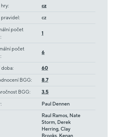
 hry
:
cz
 pravidel
:
cz
ální počet
1
ů
:
mální počet
6
ů
:
í doba
:
60
dnocení BGG
:
8.7
ročnost BGG
:
3.5
r
:
Paul Dennen
Raul Ramos, Nate
Storm, Derek
Herring, Clay
Brooks, Kenan