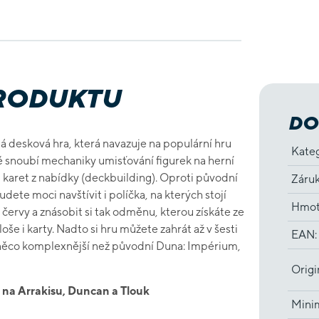
PRODUKTU
DO
á desková hra, která navazuje na populární hru
Kate
ě snoubí mechaniky umisťování figurek na herní
 karet z nabídky (deckbuilding). Oproti původní
Záru
ete moci navštívit i políčka, na kterých stojí
Hmot
červy a znásobit si tak odměnu, kterou získáte ze
loše i karty. Nadto si hru můžete zahrát až v šesti
EAN
:
o něco komplexnější než původní Duna: Impérium,
Origi
na Arrakisu, Duncan a Tlouk
Minim