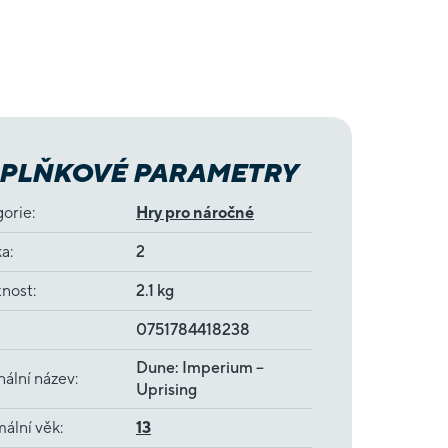
PLŇKOVÉ PARAMETRY
gorie
:
Hry pro náročné
ka
:
2
nost
:
2.1 kg
0751784418238
Dune: Imperium –
nální název
:
Uprising
ální věk
:
13