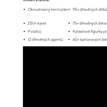
Oboustranný herní plán
95+ dřevěných dílků
250+ karet
75+ dřevěných žeto
9 vůdců
4 plastové figurky p
12 dřevěných agentů
60+ kartonových že