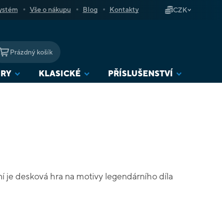
ystém
Vše o nákupu
Blog
Kontakty
CZK
Prázdný košík
NÁKUPNÍ
KOŠÍK
URY
KLASICKÉ
PŘÍSLUŠENSTVÍ
 je desková hra na motivy legendárního díla