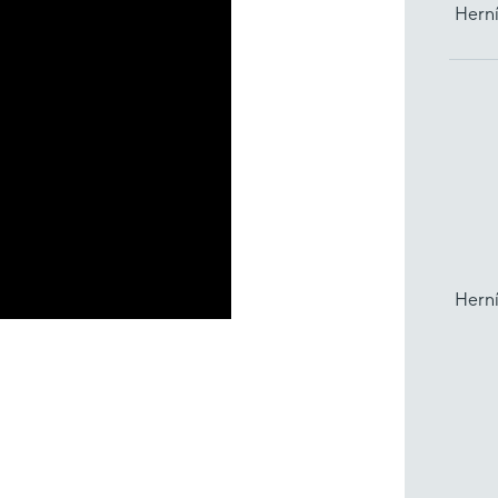
Herní
Hern