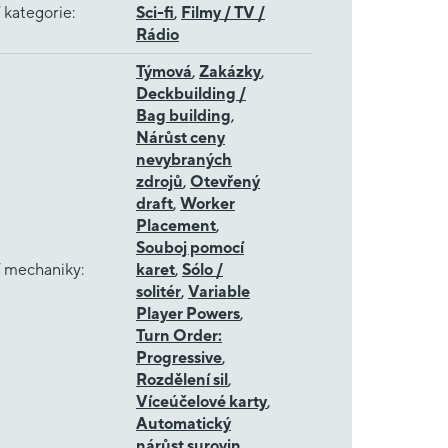
 kategorie
:
Sci-fi
,
Filmy / TV /
Rádio
Týmová
,
Zakázky
,
Deckbuilding /
Bag building
,
Nárůst ceny
nevybraných
zdrojů
,
Otevřený
draft
,
Worker
Placement
,
Souboj pomocí
í mechaniky
:
karet
,
Sólo /
solitér
,
Variable
Player Powers
,
Turn Order:
Progressive
,
Rozdělení sil
,
Víceúčelové karty
,
Automatický
nárůst surovin
,