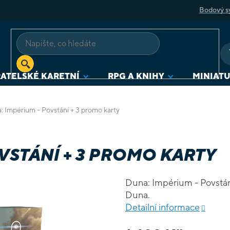
Bodový s
ATELSKÉ KARETNÍ
RPG A KNIHY
MINIAT
: Impérium - Povstání + 3 promo karty
VSTÁNÍ + 3 PROMO KARTY
Duna: Impérium - Povstání
Duna.
Detailní informace