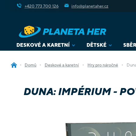
Přejít
+420 773 700 126
info@planetaher.cz
na
obsah
DESKOVÉ A KARETNÍ
DĚTSKÉ
SBĚR
Domů
Deskové a karetní
Hry pro náročné
Duna
DUNA: IMPÉRIUM - PO