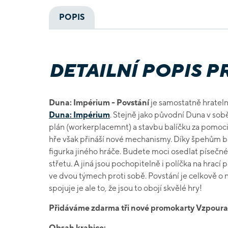
POPIS
DETAILNÍ POPIS 
Duna: Impérium - Povstání
je samostatně hrateln
Duna: Impérium
. Stejně jako původní Duna v sob
plán (workerplacemnt) a stavbu balíčku za pomoci
hře však přináší nové mechanismy. Díky špehům bud
figurka jiného hráče. Budete moci osedlat písečné 
střetu. A jiná jsou pochopitelně i políčka na hrací p
ve dvou týmech proti sobě. Povstání je celkově 
spojuje je ale to, že jsou to obojí skvělé hry!
Přidáváme zdarma tři nové promokarty Vzpoura 
Obsah krabice: