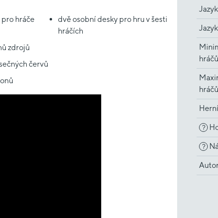
Jazyk
 pro hráče
dvě osobní desky pro hru v šesti
Jazyk
hráčích
Minim
nů zdrojů
hráč
ísečných červů
Maxi
tonů
hráč
Hern
Ho
?
Ná
?
Auto