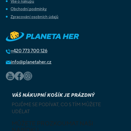
Vše o nákupu
Obchodní podmínky
Zpracování osobních údajů
+420
773 700 126
info@planetaher.cz
VÁŠ NÁKUPNÍ KOŠÍK JE PRÁZDNÝ
POJĎME SE PODÍVAT, CO S TÍM MŮŽETE
UDĚLAT
MŮŽETE PROZKOUMAT NAŠI
NABÍDKU