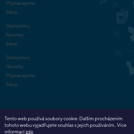
Připravujeme
Slevy
Bestsellery
Novinky
Slevy
Bestsellery
Novinky
Připravujeme
Slevy
Tento web používá soubory cookie. Dalším procházením
Copyright 2026
Planeta her
. Všechna práva vyhrazena.
tohoto webu vyjadřujete souhlas s jejich používáním.. Více
Vytvořil Shoptet Premium
informací
zde
.