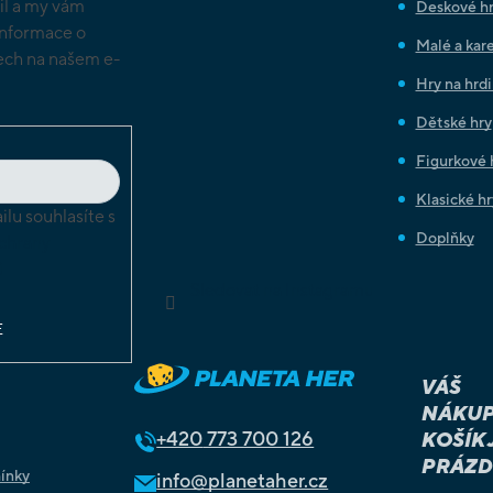
il a my vám
Deskové h
informace o
Malé a kare
ch na našem e-
Hry na hrd
Dětské hry
Figurkové 
Klasické hr
lu souhlasíte s
Doplňky
chrany
ů
Sledovat na Instagramu
E
VÁŠ
NÁKUP
+420
773 700 126
KOŠÍK 
PRÁZD
ínky
info@planetaher.cz