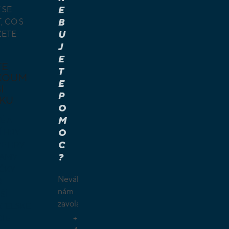
 SE
E
, CO S
B
ŽETE
U
J
E
TE
T
KOUM
E
I
P
KU
O
M
É A
O
Í HRY
C
É HRY
?
LAMY
ČKY
Neváhejte
O
nám
ŠÍ
zavolat.
TELSKÉ
+
GIE