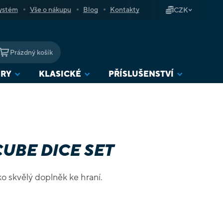
ystém
Vše o nákupu
Blog
Kontakty
CZK
Prázdný košík
NÁKUPNÍ
KOŠÍK
URY
KLASICKÉ
PŘÍSLUŠENSTVÍ
UBE DICE SET
ko skvělý doplněk ke hraní.