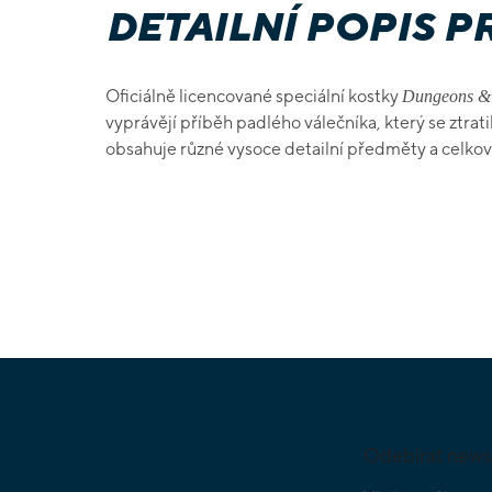
DETAILNÍ POPIS 
Oficiálně licencované speciální kostky
Dungeons &
vyprávějí příběh padlého válečníka, který se ztrat
obsahuje různé vysoce detailní předměty a celkov
Z
á
p
a
Odebírat news
t
í