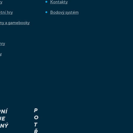
ry
Kontakty
tní hry
Bodový systém
iny a gamebooky
hry
y
P
NÍ
O
JE
T
NÝ
Ř