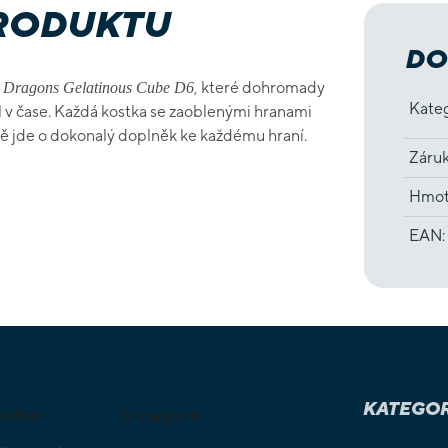
PRODUKTU
DO
, které dohromady
 Dragons Gelatinous Cube D6
Kate
il v čase. Každá kostka se zaoblenými hranami
ě jde o dokonalý doplněk ke každému hraní.
Záru
Hmot
EAN
:
KATEGOR
letter
Instagram