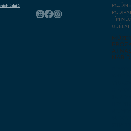
POJĎME
ních údajů
PODÍVAT
TÍM MŮ
UDĚLAT
MŮŽE
PROZ
AT NAŠ
NABÍD
DESKOV
KARETN
VÝUKOV
HLAVO
SKLÁDA
HRY PR
NEJMEN
BUDOVA
STRATE