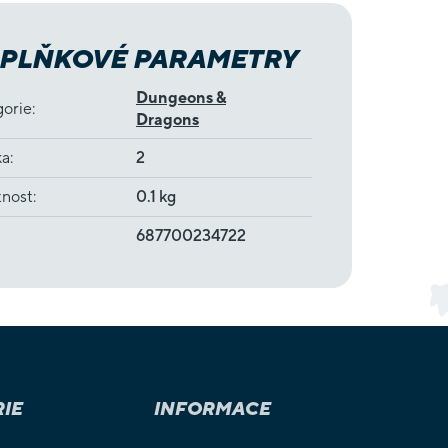
PLŇKOVÉ PARAMETRY
Dungeons &
gorie
:
Dragons
ka
:
2
nost
:
0.1 kg
687700234722
IE
INFORMACE