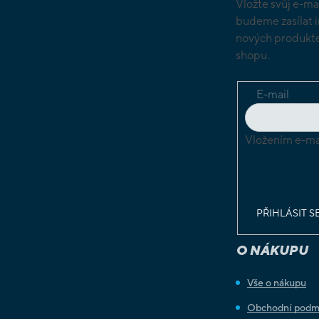
Vložte svůj e-ma
budeme zasílat 
nových produkte
shopu.
E-mail
Vložením e-mai
podmínkami o
osobních údaj
PŘIHLÁSIT S
O NÁKUPU
Vše o nákupu
Obchodní podm