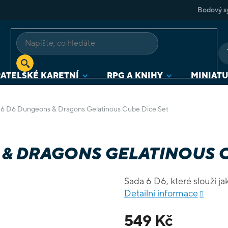
Bodový s
ATELSKÉ KARETNÍ
RPG A KNIHY
MINIAT
 6 D6 Dungeons & Dragons Gelatinous Cube Dice Set
 & DRAGONS GELATINOUS C
Sada 6 D6, které slouží ja
Detailní informace
549 Kč