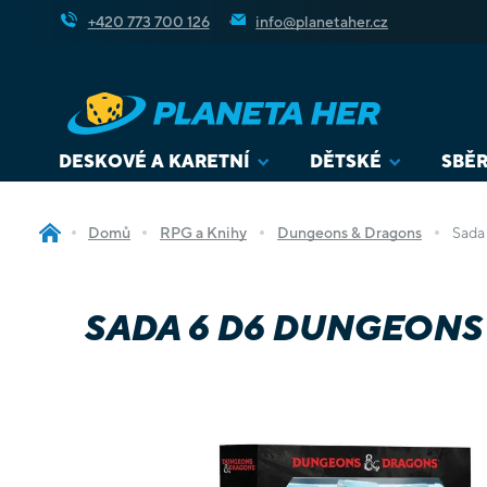
Přejít
+420 773 700 126
info@planetaher.cz
na
obsah
DESKOVÉ A KARETNÍ
DĚTSKÉ
SBĚR
Domů
RPG a Knihy
Dungeons & Dragons
Sada
SADA 6 D6 DUNGEONS