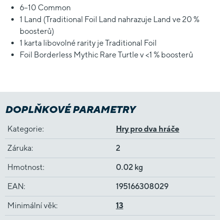
6–10 Common
1 Land (Traditional Foil Land nahrazuje Land ve 20 %
boosterů)
1 karta libovolné rarity je Traditional Foil
Foil Borderless Mythic Rare Turtle v <1 % boosterů
DOPLŇKOVÉ PARAMETRY
Kategorie
:
Hry pro dva hráče
Záruka
:
2
Hmotnost
:
0.02 kg
EAN
:
195166308029
Minimální věk
:
13