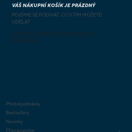
VÁŠ NÁKUPNÍ KOŠÍK JE PRÁZDNÝ
POJĎME SE PODÍVAT, CO S TÍM MŮŽETE
UDĚLAT
MŮŽETE PROZKOUMAT NAŠI
NABÍDKU
DESKOVÉ A
HLAVOLAMY
KARETNÍ HRY
VÝUKOVÉ HRY
SKLÁDAČKY
HRY PRO
BUDOVATELSKÉ
NEJMENŠÍ
STRATEGIE
Předobjednávky
Bestsellery
Novinky
Připravujeme