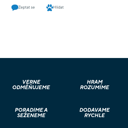
Zeptat se
Hlídat
VĚRNÉ
HRÁM
ODMĚŇUJEME
ROZUMÍME
PORADÍME A
DODÁVÁME
SEŽENEME
RYCHLE