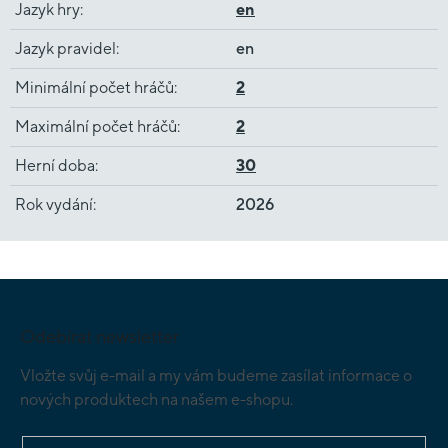
Jazyk hry
:
en
Jazyk pravidel
:
en
Minimální počet hráčů
:
2
Maximální počet hráčů
:
2
Herní doba
:
30
Rok vydání
:
2026
Z
á
p
Odebírat newsletter
a
t
Vložte svůj e-mail a my vám budeme zasílat informace o
í
nových produktech na našem e-shopu.