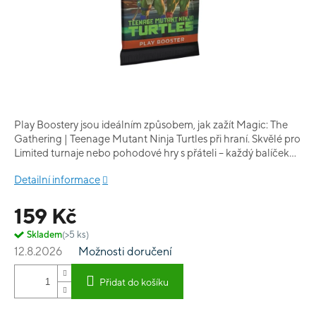
Play Boostery jsou ideálním způsobem, jak zažít Magic: The
Gathering | Teenage Mutant Ninja Turtles při hraní. Skvělé pro
Limited turnaje nebo pohodové hry s přáteli – každý balíček
podporuje zábavné stavění balíčků a hru samotnou, a navíc
Detailní informace
obsahuje alespoň jednu fóliovou kartu k objevení.
159 Kč
Skladem
(>5 ks)
12.8.2026
Možnosti doručení
Přidat do košíku