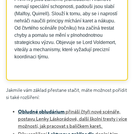
nemají speciální schopnosti, padouši jsou slabí
(Malfoy, Quirrell). Slouží k tomu, aby se i naprostí
nehráči naučili principy míchání karet a nákupu.
Od čtvrtého scénáře (ročníku) hra začíná trestat
chyby a pomalu se mění v plnohodnotnou
strategickou výzvu. Objevuje se Lord Voldemort,
viteály a mechanismy, které vyžadují precizní
koordinaci týmu.
Jakmile vám základ přestane stačit, máte možnost pořídit
si také rozšíření:
Obludné obludárium
přináší čtyři nové scénáře,
postavu Lenky Láskorádové, další školní tresty i více
možností, jak pracovat s balíčkem karet.