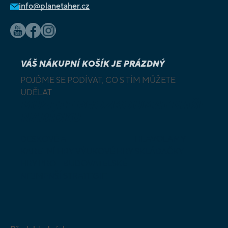
info@planetaher.cz
VÁŠ NÁKUPNÍ KOŠÍK JE PRÁZDNÝ
POJĎME SE PODÍVAT, CO S TÍM MŮŽETE
UDĚLAT
MŮŽETE PROZKOUMAT NAŠI
NABÍDKU
DESKOVÉ A
HLAVOLAMY
KARETNÍ HRY
VÝUKOVÉ HRY
SKLÁDAČKY
HRY PRO
BUDOVATELSKÉ
NEJMENŠÍ
STRATEGIE