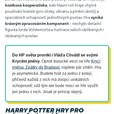
kostková kooperativka
, kde hlavní roli hraje chytré
používání kostek (pro útoky, obranu a plnění úkolů) a
speciálních schopností jednotlivých postav. Hra
vyniká
krásným zpracováním komponent
– nechybí detailní
figurka lorda Voldemorta a ilustrace vašich oblíbených i
obávaných postav.
Do HP světa pronikl i Vláďa Chvátil se svými
Krycími jmény.
Oproti klasické verzi ve hře
Krycí
jména: Zpátky do Bradavic
najdete pár změn. Hra
je asymetrická. Budete hrát za jednu z kolejí,
přičemž každá z nich má dvojici unikátních
schopností; váš tým ale bude moci ve hře využít
jen jednu z nich. Jinak je princip stejný.
HARRY POTTER HRY PRO