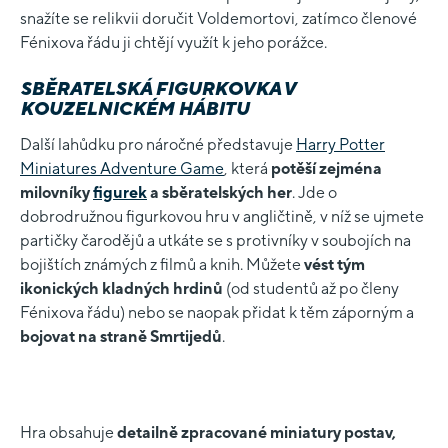
snažíte se relikvii doručit Voldemortovi, zatímco členové
Fénixova řádu ji chtějí využít k jeho porážce.
SBĚRATELSKÁ FIGURKOVKA V
KOUZELNICKÉM HÁBITU
Další lahůdku pro náročné představuje
Harry Potter
Miniatures Adventure Game
, která
potěší zejména
milovníky
figurek
a sběratelských her
. Jde o
dobrodružnou figurkovou hru v angličtině, v níž se ujmete
partičky čarodějů a utkáte se s protivníky v soubojích na
bojištích známých z filmů a knih. Můžete
vést tým
ikonických kladných hrdinů
(od studentů až po členy
Fénixova řádu) nebo se naopak přidat k těm záporným a
bojovat na straně Smrtijedů
.
Hra obsahuje
detailně zpracované miniatury postav,