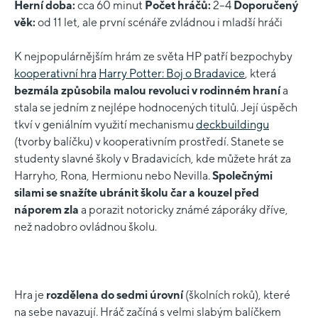
Herní doba:
cca 60 minut
Počet hráčů:
2–4
Doporučený
věk:
od 11 let, ale první scénáře zvládnou i mladší hráči
K nejpopulárnějším hrám ze světa HP patří bezpochyby
kooperativní hra
Harry Potter: Boj o Bradavice
, která
bezmála způsobila malou revoluci v rodinném hraní
a
stala se jedním z nejlépe hodnocených titulů. Její úspěch
tkví v geniálním využití mechanismu
deckbuildingu
(tvorby balíčku) v kooperativním prostředí. Stanete se
studenty slavné školy v Bradavicích, kde můžete hrát za
Harryho, Rona, Hermionu nebo Nevilla.
Společnými
silami se snažíte ubránit školu čar a kouzel před
náporem zla
a porazit notoricky známé záporáky dříve,
než nadobro ovládnou školu.
Hra je
rozdělena do sedmi úrovní
(školních roků), které
na sebe navazují. Hráč začíná s velmi slabým balíčkem