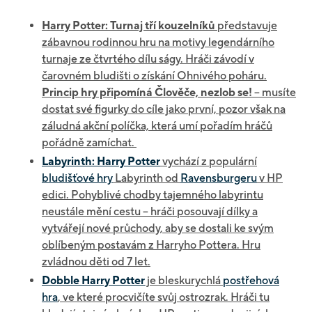
Harry Potter: Turnaj tří kouzelníků
představuje
zábavnou rodinnou hru na motivy legendárního
turnaje ze čtvrtého dílu ságy. Hráči závodí v
čarovném bludišti o získání Ohnivého poháru.
Princip hry připomíná Člověče, nezlob se!
– musíte
dostat své figurky do cíle jako první, pozor však na
záludná akční políčka, která umí pořadím hráčů
pořádně zamíchat.
Labyrinth: Harry Potter
vychází z populární
bludišťové hry
Labyrinth od
Ravensburgeru
v HP
edici. Pohyblivé chodby tajemného labyrintu
neustále mění cestu – hráči posouvají dílky a
vytvářejí nové průchody, aby se dostali ke svým
oblíbeným postavám z Harryho Pottera. Hru
zvládnou děti od 7 let.
Dobble Harry Potter
je bleskurychlá
postřehová
hra
, ve které procvičíte svůj ostrozrak. Hráči tu