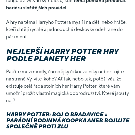
funguje a vytváří symbiózu, kde
téma pomáhá překonat
bariéru složitějších pravidel
.
A hry na téma Harryho Pottera myslí i na děti nebo hráče,
kteří chtějí rychlé a jednoduché deskovky odehrané do
pár minut.
NEJLEPŠÍ HARRY POTTER HRY
PODLE PLANETY HER
Patříte mezi mudly, čarodějky či kouzelníky nebo stojíte
na straně Vy-víte-koho? Ať tak, nebo tak, potěší vás, že
existuje celá řada stolních her Harry Potter, které vám
umožní prožít vlastní magická dobrodružství. Které jsou ty
nej?
HARRY POTTER: BOJ O BRADAVICE =
PARÁDNÍ RODINNÁ KOOPKA ANEB BOJUJTE
SPOLEČNĚ PROTI ZLU