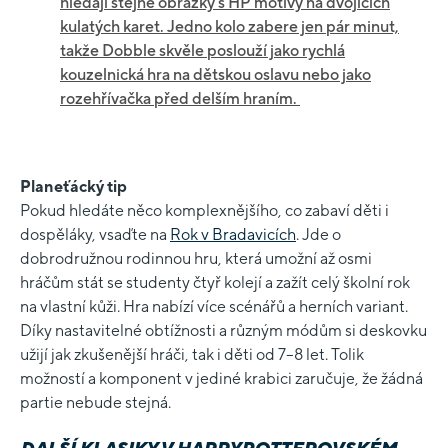
hledají stejné obrázky s HP motivy na dvojicích
kulatých karet. Jedno kolo zabere jen pár minut,
takže Dobble skvěle poslouží jako rychlá
kouzelnická hra na dětskou oslavu nebo jako
rozehřívačka před delším hraním.
Planeťácký tip
Pokud hledáte něco komplexnějšího, co zabaví děti i
dospěláky, vsaďte na
Rok v Bradavicích
. Jde o
dobrodružnou rodinnou hru, která umožní až osmi
hráčům stát se studenty čtyř kolejí a zažít celý školní rok
na vlastní kůži. Hra nabízí více scénářů a herních variant.
Díky nastavitelné obtížnosti a různým módům si deskovku
užijí jak zkušenější hráči, tak i děti od 7–8 let. Tolik
možností a komponent v jediné krabici zaručuje, že žádná
partie nebude stejná.