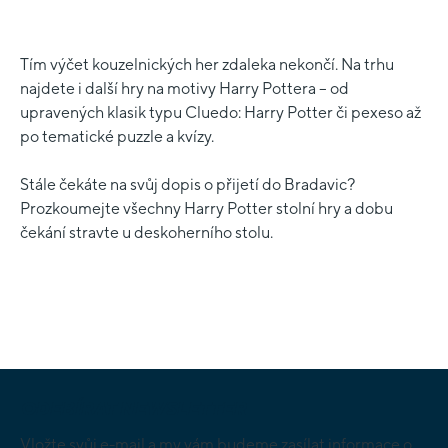
Tím výčet kouzelnických her zdaleka nekončí. Na trhu
najdete i další hry na motivy Harry Pottera – od
upravených klasik typu Cluedo: Harry Potter či pexeso až
po tematické puzzle a kvízy.
Stále čekáte na svůj dopis o přijetí do Bradavic?
Prozkoumejte všechny Harry Potter stolní hry a dobu
čekání stravte u deskoherního stolu.
Z
Á
ODEBÍRAT NEWSLETTER
P
Vložte svůj e-mail a my vám budeme zasílat informace o