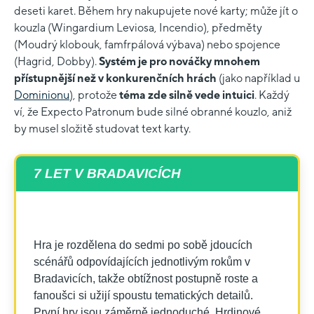
deseti karet. Během hry nakupujete nové karty; může jít o
kouzla (Wingardium Leviosa, Incendio), předměty
(Moudrý klobouk, famfrpálová výbava) nebo spojence
(Hagrid, Dobby).
Systém je pro nováčky mnohem
přístupnější než v konkurenčních hrách
(jako například u
Dominionu
), protože
téma zde silně vede intuici
. Každý
ví, že Expecto Patronum bude silné obranné kouzlo, aniž
by musel složitě studovat text karty.
7 LET V BRADAVICÍCH
Hra je rozdělena do sedmi po sobě jdoucích
scénářů odpovídajících jednotlivým rokům v
Bradavicích, takže obtížnost postupně roste a
fanoušci si užijí spoustu tematických detailů.
První hry jsou záměrně jednoduché. Hrdinové