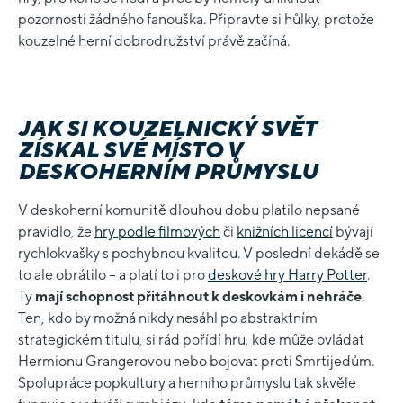
pozornosti žádného fanouška. Připravte si hůlky, protože
kouzelné herní dobrodružství právě začíná.
JAK SI KOUZELNICKÝ SVĚT
ZÍSKAL SVÉ MÍSTO V
DESKOHERNÍM PRŮMYSLU
V deskoherní komunitě dlouhou dobu platilo nepsané
pravidlo, že
hry podle filmových
či
knižních licencí
bývají
rychlokvašky s pochybnou kvalitou. V poslední dekádě se
to ale obrátilo – a platí to i pro
deskové hry Harry Potter
.
Ty
mají schopnost přitáhnout k deskovkám i nehráče
.
Ten, kdo by možná nikdy nesáhl po abstraktním
strategickém titulu, si rád pořídí hru, kde může ovládat
Hermionu Grangerovou nebo bojovat proti Smrtijedům.
Spolupráce popkultury a herního průmyslu tak skvěle