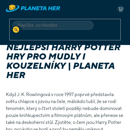
Přejít
na
NÁK
obsah
KOŠ
HLEDAT
Domů
Blog
Nejlepší Harry Potter hry pro mudly i kouzelníky | Planeta Her
NEJLEPŠÍ HARRY POTTER
HRY PRO MUDLY I
KOUZELNÍKY | PLANETA
HER
Když J. K. Rowlingová v roce 1997 poprvé představila
světu chlapce s jizvou na čele, málokdo tušil, že se rodí
fenomén, který o čtvrt století později nebude dominovat
pouze knihkupectvím a filmovým plátnům, ale přenese se
také na deskoherní stůl. Zjistěte, o čem jsou Harry Potter
hry, pro koho se hodí a proč by neměly uniknout