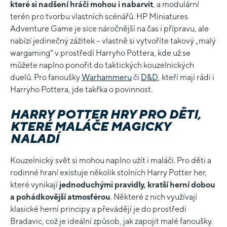
které si nadšení hráči mohou i nabarvit
, a modulární
terén pro tvorbu vlastních scénářů. HP Miniatures
Adventure Game je sice náročnější na čas i přípravu, ale
nabízí jedinečný zážitek – vlastně si vytvoříte takový „malý
wargaming“ v prostředí Harryho Pottera, kde už se
můžete naplno ponořit do taktických kouzelnických
duelů. Pro fanoušky
Warhammeru
či
D&D
, kteří mají rádi i
Harryho Pottera, jde takřka o povinnost.
HARRY POTTER HRY PRO DĚTI,
KTERÉ MALÁČE MAGICKY
NALADÍ
Kouzelnický svět si mohou naplno užít i maláči. Pro děti a
rodinné hraní existuje několik stolních Harry Potter her,
které vynikají
jednoduchými pravidly, kratší herní dobou
a pohádkovější atmosférou
. Některé z nich využívají
klasické herní principy a převádějí je do prostředí
Bradavic, což je ideální způsob, jak zapojit malé fanoušky.