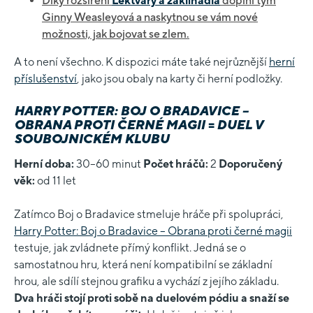
Díky rozšíření
Lektvary a zaklínadla
doplní tým
Ginny Weasleyová a naskytnou se vám nové
možnosti, jak bojovat se zlem.
A to není všechno. K dispozici máte také nejrůznější
herní
příslušenství
, jako jsou obaly na karty či herní podložky.
HARRY POTTER: BOJ O BRADAVICE –
OBRANA PROTI ČERNÉ MAGII = DUEL V
SOUBOJNICKÉM KLUBU
Herní doba:
30–60 minut
Počet hráčů:
2
Doporučený
věk:
od 11 let
Zatímco Boj o Bradavice stmeluje hráče při spolupráci,
Harry Potter: Boj o Bradavice – Obrana proti černé magii
testuje, jak zvládnete přímý konflikt. Jedná se o
samostatnou hru, která není kompatibilní se základní
hrou, ale sdílí stejnou grafiku a vychází z jejího základu.
Dva hráči stojí proti sobě na duelovém pódiu a snaží se