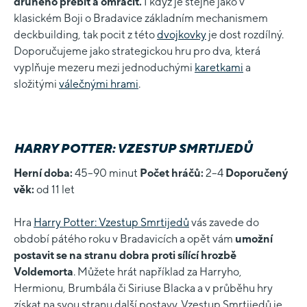
druhého přebít a omráčit.
I když je stejně jako v
klasickém Boji o Bradavice základním mechanismem
deckbuilding, tak pocit z této
dvojkovky
je dost rozdílný.
Doporučujeme jako strategickou hru pro dva, která
vyplňuje mezeru mezi jednoduchými
karetkami
a
složitými
válečnými hrami
.
HARRY POTTER: VZESTUP SMRTIJEDŮ
Herní doba:
45–90 minut
Počet hráčů:
2–4
Doporučený
věk:
od 11 let
Hra
Harry Potter: Vzestup Smrtijedů
vás zavede do
období pátého roku v Bradavicích a opět vám
umožní
postavit se na stranu dobra proti sílící hrozbě
Voldemorta
. Můžete hrát například za Harryho,
Hermionu, Brumbála či Siriuse Blacka a v průběhu hry
získat na svou stranu další postavy. Vzestup Smrtijedů je