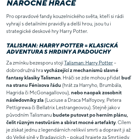
NÁROČNÉ HRÁČE
Pro opravdové fandy kouzelnického světa, kteří si rádi
vyhrají s detailními pravidly a delší hrou, jsou tu i
strategické deskové hry Harry Potter.
TALISMAN: HARRY POTTER = KLASICKÁ
ADVENTURA S HRDINY A PADOUCHY
Za zmínku bezesporu stojí
Talisman: Harry Potter
–
dobrodružná hra
vycházející z mechanismů slavné
fantasy klasiky Talisman
. Hráči se zde mohou přidat
buď
na stranu Fénixova řádu
(hrát za Harryho, Brumbála,
Hagrida či McGonagallovou),
nebo naopak zosobnit
následovníky zla
(Luciuse a Draca Malfoyovy, Petera
Pettigrewa či Bellatrix Lestrangeovou). Stejně jako v
původním Talismanu
budete putovat po herním plánu,
čelit různým nestvůrám a sbírat mocné artefakty
. Cílem
je získat jednu z legendárních relikvií smrti a dopravit ji až
do Velké síně v Bradavicích – pokud hrajete za Smrtijedy,