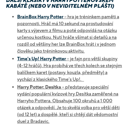
DALŠÍ KLASIKY V HARRYPOTTEROVSKÉM
KABÁTĚ (NEBO V NEVIDITELNÉM PLÁŠTI)
BrainBox Harry Potter
– hra je tréninkem paměti a
pozornosti. Hráč má 10 sekund na prostudování
karty s výjevem z filmu a poté odpovídá na otázku
určenou kostkou. Nutí hráče všímat si detailů a na
rozdíl od většiny her lze BrainBox hrát i v jednom
člověku jako tréninkovou aktivitu.
Time's Up! Harry Potter
– je fajn pro větší skupiny
(4–12 hráčů). Hra probíhá ve třech kolech se stejným
balíčkem karet (postavy, kouzla, předměty) a
vychází z klasického Time’s Up!.
Harry Potter: Desítka
– představuje speciální
vydání populární kvízové hry Desítka zaměřené na
Harryho Pottera. Obsahuje 100 okruhů a 1 000
otázek a odpovědí. Je to skvělá volba pro větší děti
(od 12 let) a dospělé, kteří si chtějí dát vědomostní
duel z Bradavic.