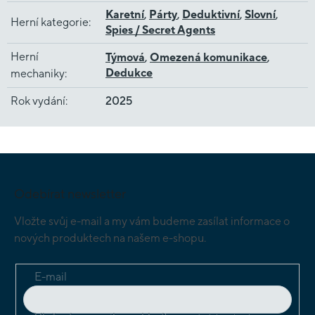
Karetní
,
Párty
,
Deduktivní
,
Slovní
,
Herní kategorie
:
Spies / Secret Agents
Herní
Týmová
,
Omezená komunikace
,
Dedukce
mechaniky
:
Rok vydání
:
2025
Z
á
p
Odebírat newsletter
a
t
Vložte svůj e-mail a my vám budeme zasílat informace o
í
nových produktech na našem e-shopu.
E-mail