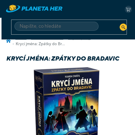
Přejít
na
NÁ
obsah
KO
HLEDAT
Domů
Deskové a karetní
Hry na párty
Krycí jména: Zpátky do Bradavic
KRYCÍ JMÉNA: ZPÁTKY DO BRADAVIC