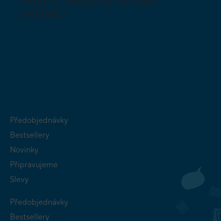
MŮŽETE PROZKOUMAT NAŠI
NABÍDKU
DESKOVÉ A
HLAVOLAMY
KARETNÍ HRY
VÝUKOVÉ HRY
SKLÁDAČKY
HRY PRO
BUDOVATELSKÉ
NEJMENŠÍ
STRATEGIE
Předobjednávky
Bestsellery
Novinky
Připravujeme
Slevy
Předobjednávky
Bestsellery