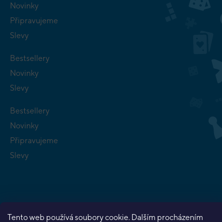
Novinky
Připravujeme
Slevy
Bestsellery
Novinky
Slevy
Bestsellery
Novinky
Připravujeme
Slevy
Tento web používá soubory cookie. Dalším procházením
Copyright 2026
Planeta her
. Všechna práva vyhrazena.