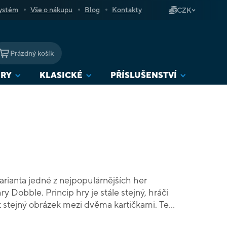
ystém
Vše o nákupu
Blog
Kontakty
CZK
Prázdný košík
NÁKUPNÍ
KOŠÍK
URY
KLASICKÉ
PŘÍSLUŠENSTVÍ
arianta jedné z nejpopulárnějších her
y Dobble. Princip hry je stále stejný, hráči
jít stejný obrázek mezi dvěma kartičkami. Teď
t obrázky ze světa malých kouzelníků a