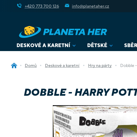
Přejít
+420 773 700 126
info@planetaher.cz
na
obsah
DESKOVÉ A KARETNÍ
DĚTSKÉ
SBĚR
Domů
Deskové a karetní
Hry na párty
Dobble -
DOBBLE - HARRY POT