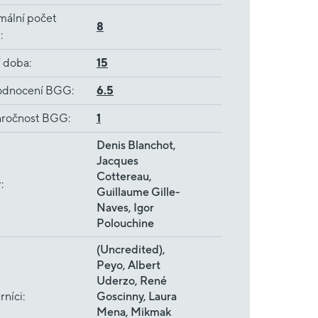
mální počet
8
ů
:
í doba
:
15
dnocení BGG
:
6.5
ročnost BGG
:
1
Denis Blanchot,
Jacques
Cottereau,
r
:
Guillaume Gille-
Naves, Igor
Polouchine
(Uncredited),
Peyo, Albert
Uderzo, René
rníci
:
Goscinny, Laura
Mena, Mikmak