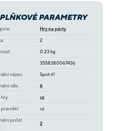
PLŇKOVÉ PARAMETRY
gorie
:
Hry na párty
ka
:
2
nost
:
0.23 kg
3558380067436
nální název
:
Spot it!
ální věk
:
6
 hry
:
cz
 pravidel
:
cz
ální počet
2
ů
: