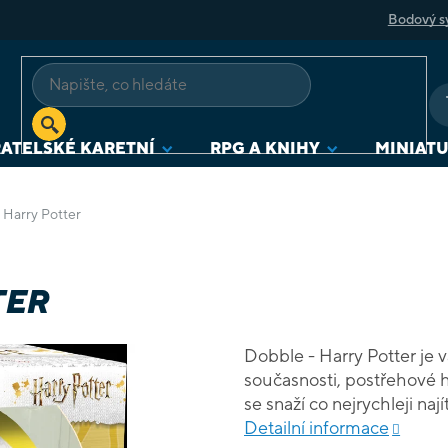
Bodový s
ATELSKÉ KARETNÍ
RPG A KNIHY
MINIAT
 Harry Potter
TER
Dobble - Harry Potter je v
současnosti, postřehové hr
se snaží co nejrychleji na
vás ale ve hře budou bavi
Detailní informace