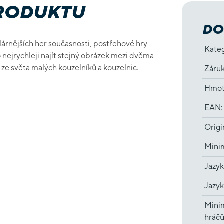
PRODUKTU
DO
lárnějších her současnosti, postřehové hry
Kate
 co nejrychleji najít stejný obrázek mezi dvěma
 ze světa malých kouzelníků a kouzelnic.
Záru
Hmot
EAN
:
Origi
Minim
Jazyk
Jazyk
Minim
hráč