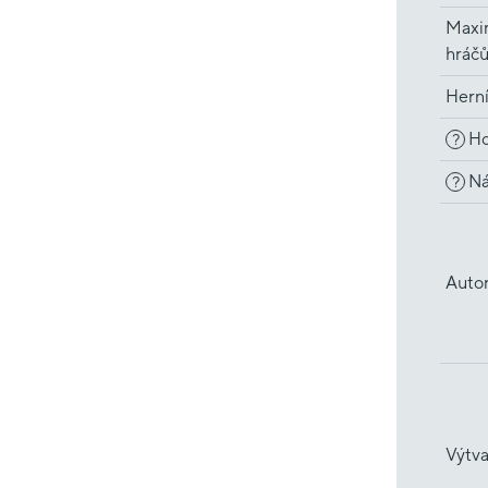
Maxi
hráč
Hern
Ho
?
Ná
?
Auto
Výtva