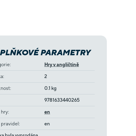
PLŇKOVÉ PARAMETRY
gorie
:
Hry v angličtině
ka
:
2
nost
:
0.1 kg
9781633440265
 hry
:
en
 pravidel
:
en
ka byla vyprodána…