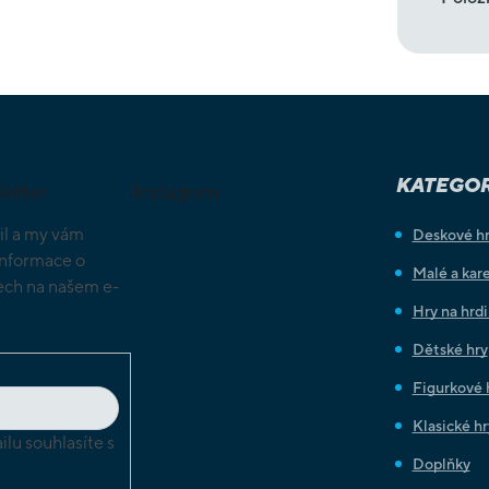
KATEGOR
letter
Instagram
il a my vám
Deskové h
informace o
Malé a kare
ch na našem e-
Hry na hrd
Dětské hry
Figurkové 
Klasické hr
lu souhlasíte s
Doplňky
chrany