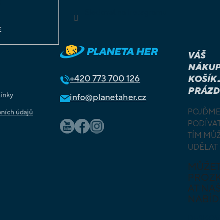
ů
Sledovat na Instagramu
E
VÁŠ
NÁKUP
+420
773 700 126
KOŠÍK 
PRÁZD
ínky
info@planetaher.cz
POJĎME
ních údajů
PODÍVAT
TÍM MŮ
UDĚLAT
MŮŽE
PROZ
AT NAŠ
NABÍD
DESKOV