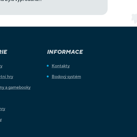
IE
INFORMACE
ry
Kontakty
tní hry
Bodový systém
iny a gamebooky
hry
y