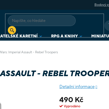
Bodový s
ATELSKÉ KARETNÍ
RPG A KNIHY
MINIAT
Wars: Imperial Assault - Rebel Troopers
 ASSAULT - REBEL TROOPE
Detailní informace
490 Kč
Vyprodáno