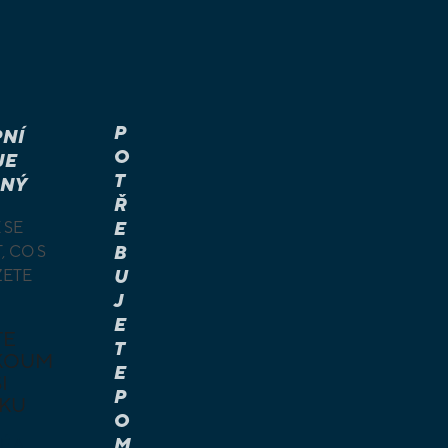
P
NÍ
O
JE
T
NÝ
Ř
 SE
E
, CO S
B
ŽETE
U
J
E
TE
T
KOUM
E
I
P
KU
O
M
É A