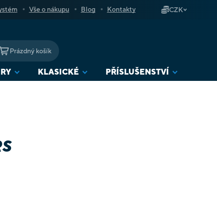
ystém
Vše o nákupu
Blog
Kontakty
CZK
Prázdný košík
NÁKUPNÍ
KOŠÍK
URY
KLASICKÉ
PŘÍSLUŠENSTVÍ
RS