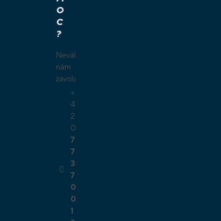
O
Í HRY
C
É HRY
?
LAMY
ČKY
Neváhejte
O
nám
ŠÍ
zavolat.
TELSKÉ
+
GIE
4
2
0
7
7
3
7
0
0
1