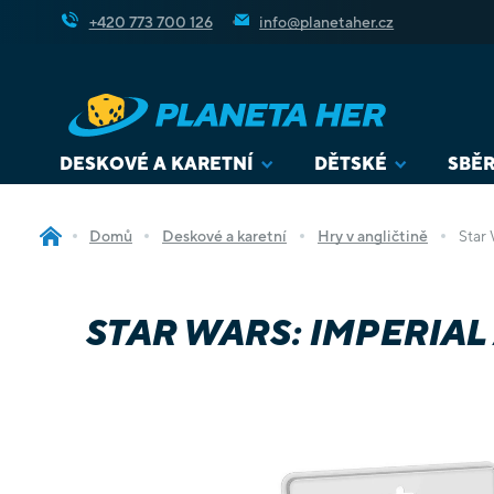
Přejít
+420 773 700 126
info@planetaher.cz
na
obsah
DESKOVÉ A KARETNÍ
DĚTSKÉ
SBĚR
Domů
Deskové a karetní
Hry v angličtině
Star 
STAR WARS: IMPERIAL