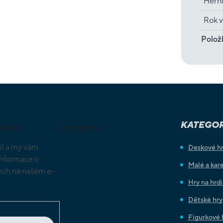
Hern
Rok v
Polož
KATEGOR
letter
Instagram
il a my vám
Deskové h
informace o
Malé a kare
ch na našem e-
Hry na hrd
Dětské hry
Figurkové 