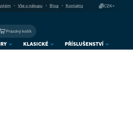
ystém
Vše o nákupu
Blog
Kontakty
CZK
Prázdný košík
NÁKUPNÍ
KOŠÍK
URY
KLASICKÉ
PŘÍSLUŠENSTVÍ