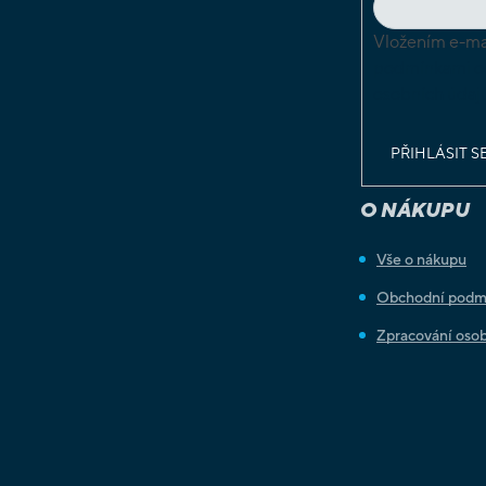
Vložením e-mai
podmínkami o
osobních údaj
PŘIHLÁSIT S
O NÁKUPU
Vše o nákupu
Obchodní podm
Zpracování osob