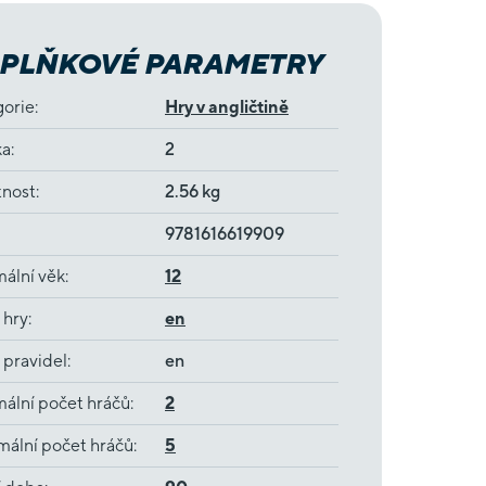
PLŇKOVÉ PARAMETRY
gorie
:
Hry v angličtině
ka
:
2
nost
:
2.56 kg
9781616619909
ální věk
:
12
 hry
:
en
 pravidel
:
en
ální počet hráčů
:
2
ální počet hráčů
:
5