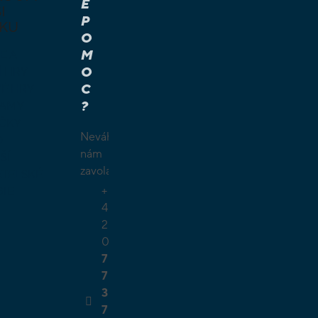
E
I
P
KU
O
M
É A
O
Í HRY
C
É HRY
?
LAMY
ČKY
Neváhejte
O
nám
ŠÍ
zavolat.
TELSKÉ
+
GIE
4
2
0
7
7
3
7