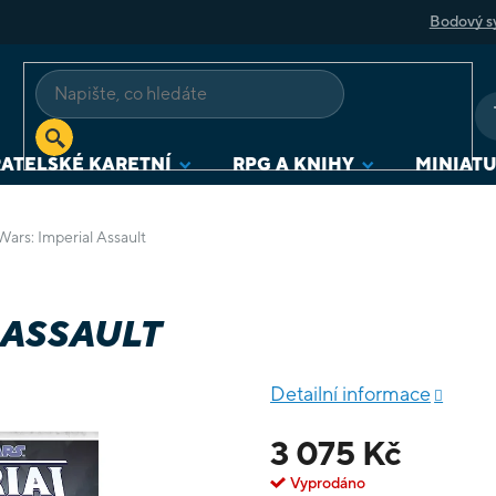
Bodový s
ATELSKÉ KARETNÍ
RPG A KNIHY
MINIAT
Wars: Imperial Assault
 ASSAULT
Detailní informace
3 075 Kč
Vyprodáno