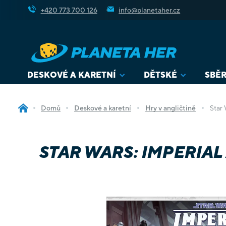
Přejít
+420 773 700 126
info@planetaher.cz
na
obsah
DESKOVÉ A KARETNÍ
DĚTSKÉ
SBĚR
Domů
Deskové a karetní
Hry v angličtině
Star 
STAR WARS: IMPERIAL