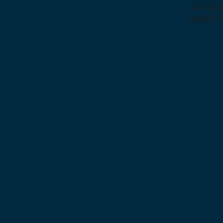
AT NAŠ
NABÍD
DESKOV
KARETN
VÝUKOV
HLAVO
SKLÁDA
HRY PR
NEJMEN
BUDOVA
STRATE