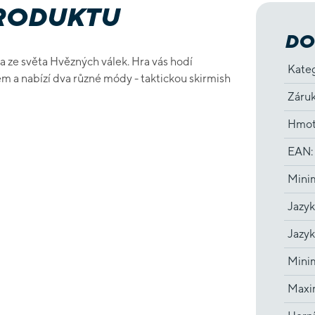
PRODUKTU
DO
a ze světa Hvězných válek. Hra vás hodí
Kate
 a nabízí dva různé módy - taktickou skirmish
Záru
Hmot
EAN
:
Minim
Jazyk
Jazyk
Minim
Maxim