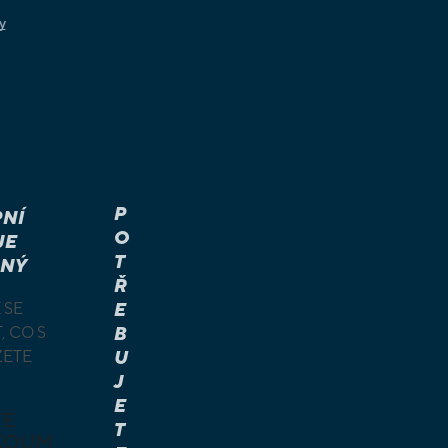
y
P
NÍ
O
JE
T
NÝ
Ř
 SE
E
, CO S
B
ŽETE
U
J
E
TE
T
KOUM