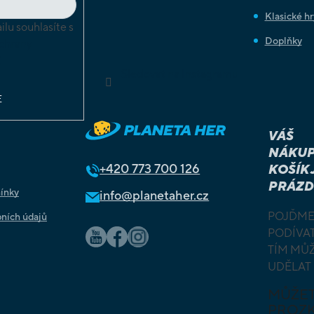
Klasické hr
lu souhlasíte s
Doplňky
chrany
ů
Sledovat na Instagramu
E
VÁŠ
NÁKUP
+420
773 700 126
KOŠÍK 
PRÁZD
ínky
info@planetaher.cz
POJĎME
ních údajů
PODÍVAT
TÍM MŮ
UDĚLAT
MŮŽE
PROZ