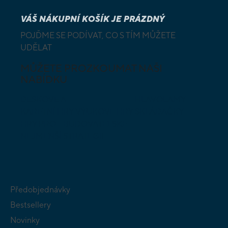
VÁŠ NÁKUPNÍ KOŠÍK JE PRÁZDNÝ
POJĎME SE PODÍVAT, CO S TÍM MŮŽETE
UDĚLAT
MŮŽETE PROZKOUMAT NAŠI
NABÍDKU
DESKOVÉ A
HLAVOLAMY
KARETNÍ HRY
VÝUKOVÉ HRY
SKLÁDAČKY
HRY PRO
BUDOVATELSKÉ
NEJMENŠÍ
STRATEGIE
Předobjednávky
Bestsellery
Novinky