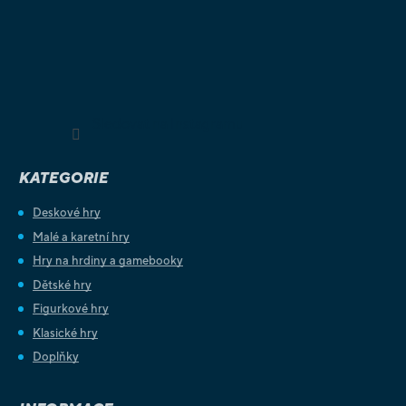
Sledovat na Instagramu
KATEGORIE
Deskové hry
Malé a karetní hry
Hry na hrdiny a gamebooky
Dětské hry
Figurkové hry
Klasické hry
Doplňky