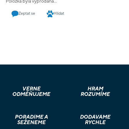
Položka byla vyprodána…
Zeptat se
Hlídat
VĚRNÉ
HRÁM
ODMĚŇUJEME
ROZUMÍME
PORADÍME A
DODÁVÁME
SEŽENEME
RYCHLE