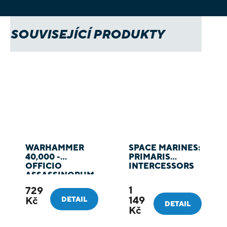
SOUVISEJÍCÍ PRODUKTY
WARHAMMER
SPACE MARINES:
40,000 -
PRIMARIS
OFFICIO
INTERCESSORS
ASSASSINORUM
CULEXUS
1
729
ASSASSIN
149
Kč
DETAIL
DETAIL
Kč