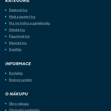
KATEGORIE
Deskové hry
Malé a karetní hry
Hry na hrdiny a gamebooky
Dětské hry
Figurkové hry
Klasické hry
Doplňky
INFORMACE
Kontakty
Bodový systém
O NÁKUPU
Vše o nákupu
Obchodní podmínky