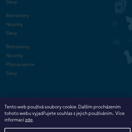
Slevy
Bestsellery
Novinky
Slevy
Bestsellery
Novinky
Připravujeme
Slevy
Tento web používá soubory cookie. Dalším procházením
Copyright 2026
Planeta her
. Všechna práva vyhrazena.
tohoto webu vyjadřujete souhlas s jejich používáním.. Více
Vytvořil Shoptet Premium
informací
zde
.