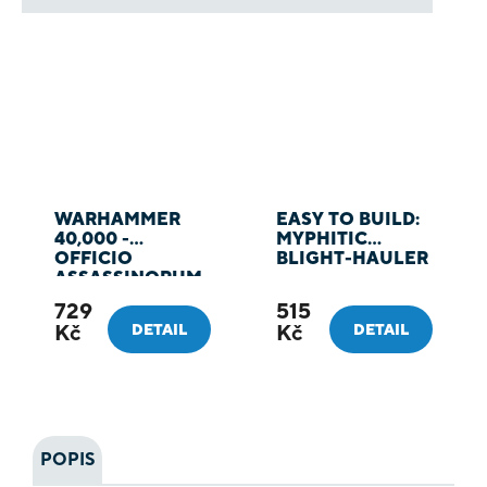
WARHAMMER
EASY TO BUILD:
40,000 -
MYPHITIC
OFFICIO
BLIGHT-HAULER
ASSASSINORUM
CULEXUS
729
515
ASSASSIN
Kč
Kč
DETAIL
DETAIL
POPIS