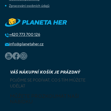
Zpracování osobních údajů
+420
773 700 126
info@planetaher.cz
VÁŠ NÁKUPNÍ KOŠÍK JE PRÁZDNÝ
POJĎME SE PODÍVAT, CO S TÍM MŮŽETE
UDĚLAT
MŮŽETE PROZKOUMAT NAŠI
NABÍDKU