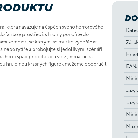
PRODUKTU
DO
hra, která navazuje na úspěch svého horrorového
Kate
 do fantasy prostředí: s hrdiny ponoříte do
mi zombies, se kterými se musíte vypořádat
Záru
a nebo rytíře a probojujte si jedotlivými scénáři
Hmot
vá herní spád předchozích verzí, nenáročná
ckou hru plnou krásných figurek můžeme doporučit
EAN
:
Minim
Jazyk
Jazyk
Minim
Maxim