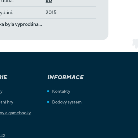
í doba
:
60
ydání
:
2015
ka byla vyprodána…
IE
INFORMACE
ry
Kontakty
tní hry
Bodový systém
iny a gamebooky
hry