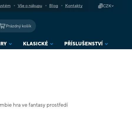
ystém
Vše o nákupu
Blog
Kontakty
CZK
Prázdný košík
NÁKUPNÍ
KOŠÍK
URY
KLASICKÉ
PŘÍSLUŠENSTVÍ
mbie hra ve fantasy prostředí