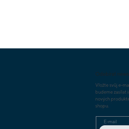
Z
á
p
a
Odebírat news
t
í
Vložte svůj e-ma
budeme zasílat 
nových produkte
shopu.
E-mail