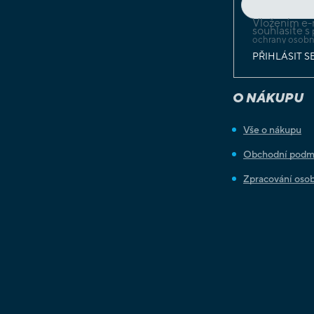
Vložením e-
souhlasíte s
ochrany osobn
PŘIHLÁSIT S
O NÁKUPU
Vše o nákupu
Obchodní podm
Zpracování osob