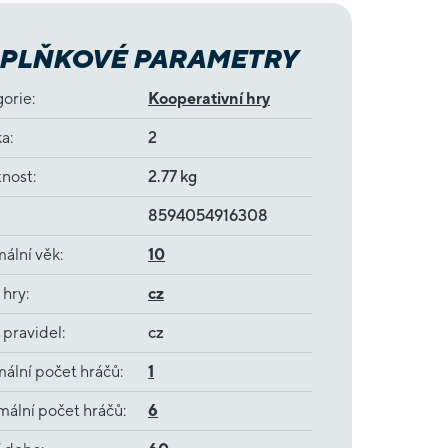
PLŇKOVÉ PARAMETRY
gorie
:
Kooperativní hry
ka
:
2
nost
:
2.77 kg
8594054916308
ální věk
:
10
 hry
:
cz
 pravidel
:
cz
ální počet hráčů
:
1
ální počet hráčů
:
6