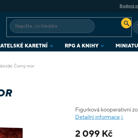
Bodový s
ATELSKÉ KARETNÍ
RPG A KNIHY
MINIAT
bicide: Černý mor
OR
Figurková kooperativní zo
Detailní informace
2 099 Kč