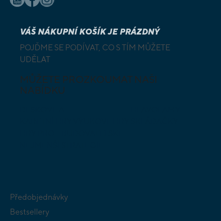
VÁŠ NÁKUPNÍ KOŠÍK JE PRÁZDNÝ
POJĎME SE PODÍVAT, CO S TÍM MŮŽETE
UDĚLAT
MŮŽETE PROZKOUMAT NAŠI
NABÍDKU
DESKOVÉ A
HLAVOLAMY
KARETNÍ HRY
VÝUKOVÉ HRY
SKLÁDAČKY
HRY PRO
BUDOVATELSKÉ
NEJMENŠÍ
STRATEGIE
Předobjednávky
Bestsellery