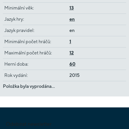
Minimální věk
:
13
Jazyk hry
:
en
Jazyk pravidel
:
en
Minimální počet hráčů
:
1
Maximální počet hráčů
:
12
Herní doba
:
60
Rok vydání
:
2015
Položka byla vyprodána…
Z
á
p
Odebírat newsletter