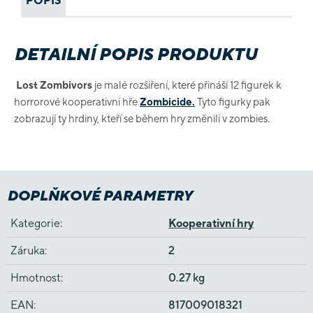
POPIS
DETAILNÍ POPIS PRODUKTU
Lost Zombivors
je malé rozšíření, které přináší 12 figurek k
horrorové kooperativní hře
Zombicide.
Tyto figurky pak
zobrazují ty hrdiny, kteří se během hry změnili v zombies.
DOPLŇKOVÉ PARAMETRY
Kategorie
:
Kooperativní hry
Záruka
:
2
Hmotnost
:
0.27 kg
EAN
:
817009018321