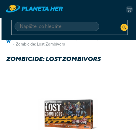
Přejít
na
NÁ
obsah
KO
HLEDAT
Domů
Deskové a karetní
Kooperativní hry
Zombicide: Lost Zombivors
ZOMBICIDE: LOST ZOMBIVORS