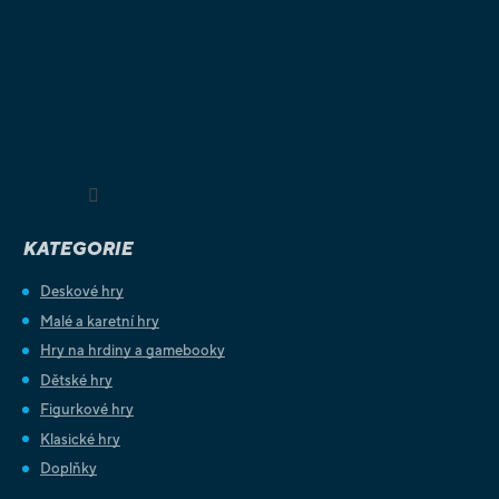
Sledovat na Instagramu
KATEGORIE
Deskové hry
Malé a karetní hry
Hry na hrdiny a gamebooky
Dětské hry
Figurkové hry
Klasické hry
Doplňky