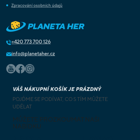
Zpracování osobních údajů
+420
773 700 126
info@planetaher.cz
VÁŠ NÁKUPNÍ KOŠÍK JE PRÁZDNÝ
POJĎME SE PODÍVAT, CO S TÍM MŮŽETE
UDĚLAT
MŮŽETE PROZKOUMAT NAŠI
NABÍDKU
DESKOVÉ A
HLAVOLAMY