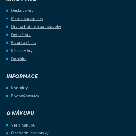
Deskové hry
Malé a karetní hry
Hry na hrdiny a gamebooky
Dětské hry
Figurkové hry
Klasické hry
Doplňky
INFORMACE
Kontakty
Bodový systém
O NÁKUPU
Vše o nákupu
Obchodní podmínky