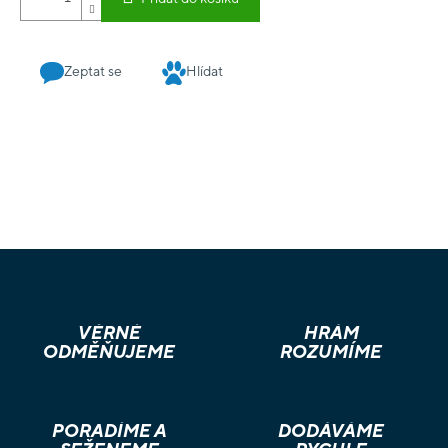
Zeptat se
Hlídat
VĚRNÉ
HRÁM
ODMĚŇUJEME
ROZUMÍME
PORADÍME A
DODÁVÁME