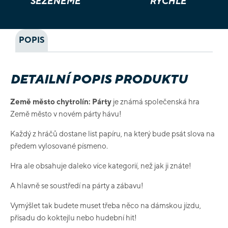
SEŽENEME
RYCHLE
POPIS
DETAILNÍ POPIS PRODUKTU
Země město chytrolín: Párty
je známá společenská hra
Země město v novém párty hávu!
Každý z hráčů dostane list papíru, na který bude psát slova na
předem vylosované písmeno.
Hra ale obsahuje daleko více kategorií, než jak ji znáte!
A hlavně se soustředí na párty a zábavu!
Vymýšlet tak budete muset třeba něco na dámskou jízdu,
přísadu do koktejlu nebo hudební hit!