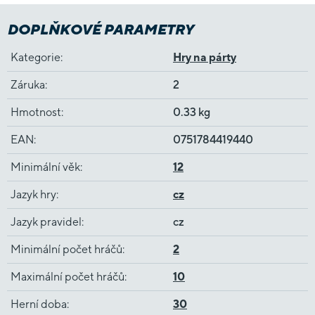
DOPLŇKOVÉ PARAMETRY
Kategorie
:
Hry na párty
Záruka
:
2
Hmotnost
:
0.33 kg
EAN
:
0751784419440
Minimální věk
:
12
Jazyk hry
:
cz
Jazyk pravidel
:
cz
Minimální počet hráčů
:
2
Maximální počet hráčů
:
10
Herní doba
:
30