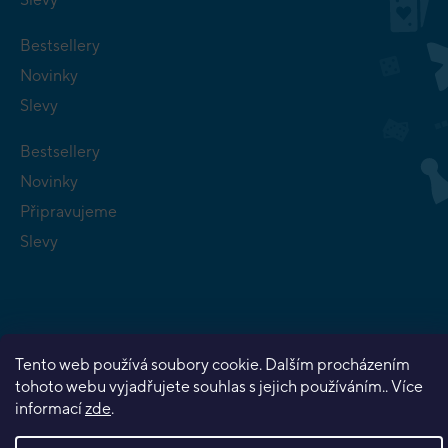
Bestsellery
Novinky
Slevy
Bestsellery
Novinky
Připravujeme
Slevy
Tento web používá soubory cookie. Dalším procházením
Copyright 2026
Planeta her
. Všechna práva vyhrazena.
tohoto webu vyjadřujete souhlas s jejich používáním.. Více
Vytvořil Shoptet Premium
informací
zde
.