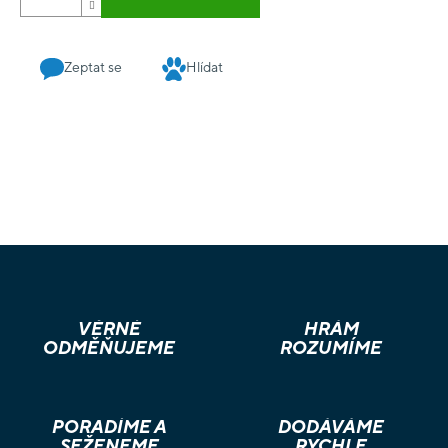
rybolidí! Postavte se Dagonovi Střežte se! Někde v
rozbouřených vodách číhá mocný Dagon! Setkání s ním
může rychle zhatit vaše plány. OBSAH BALENÍ: 1 figurka
Zeptat se
Hlídat
Dagona 1 herní plán 3 figurky lodí 1 velká karta nestvůry 14
žetonů 30 karet událostí 50 karet průzkumu 1 pravidla
VĚRNÉ
HRÁM
ODMĚŇUJEME
ROZUMÍME
PORADÍME A
DODÁVÁME
SEŽENEME
RYCHLE