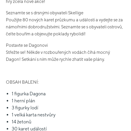
hry zcela nové akce!
Seznamte se s drsnými obyvateli Skellige
Použijte 80 nových karet průzkumu a událostí a vydejte se za
námořními dobrodružstvími. Seznamte se s obyvateli ostrovů,
čelte bouřím a objevujte poklady rybolidí!
Postavte se Dagonovi
Střežte se! Někde v rozbouřených vodách číhá mocný
Dagon! Setkání s ním může rychle zhatit vaše plány.
OBSAH BALENÍ:
1 figurka Dagona
1 herní plán
3 figurky lodí
1 velká karta nestvůry
14 žetonů
30 karet událostí