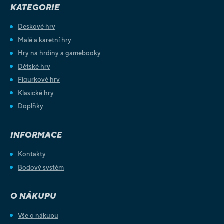
KATEGORIE
Deskové hry
Malé a karetní hry
Hry na hrdiny a gamebooky
Dětské hry
Figurkové hry
Klasické hry
Doplňky
INFORMACE
Kontakty
Bodový systém
O NÁKUPU
Vše o nákupu