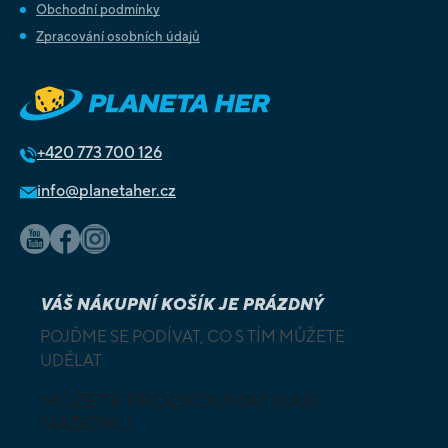
Obchodní podmínky
Zpracování osobních údajů
+420
773 700 126
info@planetaher.cz
VÁŠ NÁKUPNÍ KOŠÍK JE PRÁZDNÝ
POJĎME SE PODÍVAT, CO S TÍM MŮŽETE
UDĚLAT
MŮŽETE PROZKOUMAT NAŠI
NABÍDKU