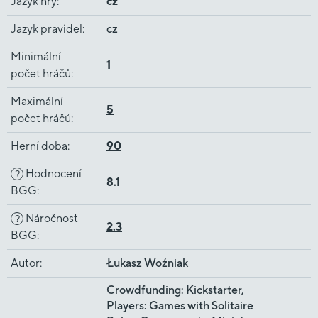
Jazyk hry
:
cz
Jazyk pravidel
:
cz
Minimální
1
počet hráčů
:
Maximální
5
počet hráčů
:
Herní doba
:
90
Hodnocení
?
8.1
BGG
:
Náročnost
?
2.3
BGG
:
Autor
:
Łukasz Woźniak
Crowdfunding: Kickstarter,
Players: Games with Solitaire