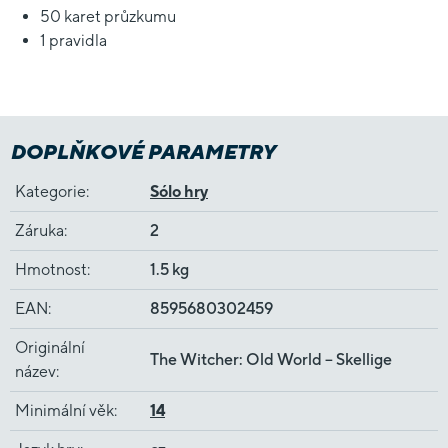
50 karet průzkumu
1 pravidla
DOPLŇKOVÉ PARAMETRY
Kategorie
:
Sólo hry
Záruka
:
2
Hmotnost
:
1.5 kg
EAN
:
8595680302459
Originální
The Witcher: Old World – Skellige
název
:
Minimální věk
:
14