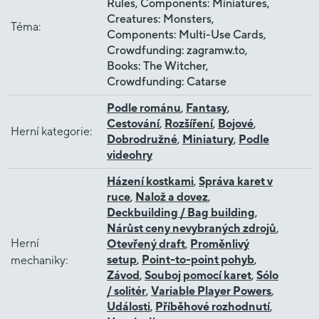
Rules, Components: Miniatures,
Creatures: Monsters,
Téma
:
Components: Multi-Use Cards,
Crowdfunding: zagramw.to,
Books: The Witcher,
Crowdfunding: Catarse
Podle románu
,
Fantasy
,
Cestování
,
Rozšíření
,
Bojové
,
Herní kategorie
:
Dobrodružné
,
Miniatury
,
Podle
videohry
Házení kostkami
,
Správa karet v
ruce
,
Nalož a dovez
,
Deckbuilding / Bag building
,
Nárůst ceny nevybraných zdrojů
,
Herní
Otevřený draft
,
Proměnlivý
setup
,
Point-to-point pohyb
,
mechaniky
:
Závod
,
Souboj pomocí karet
,
Sólo
/ solitér
,
Variable Player Powers
,
Události
,
Příběhové rozhodnutí
,