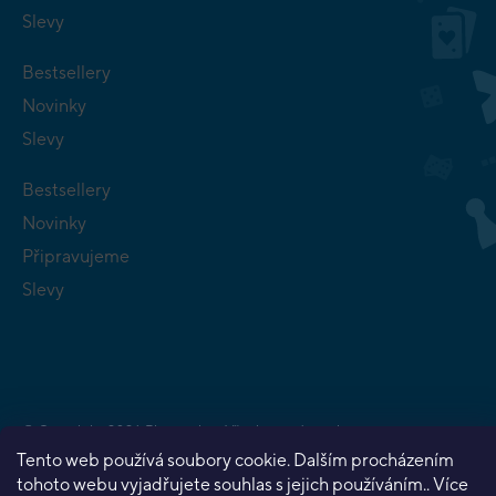
Slevy
Bestsellery
Novinky
Slevy
Bestsellery
Novinky
Připravujeme
Slevy
Copyright 2026
Planeta her
. Všechna práva vyhrazena.
Vytvořil Shoptet Premium
Tento web používá soubory cookie. Dalším procházením
tohoto webu vyjadřujete souhlas s jejich používáním.. Více