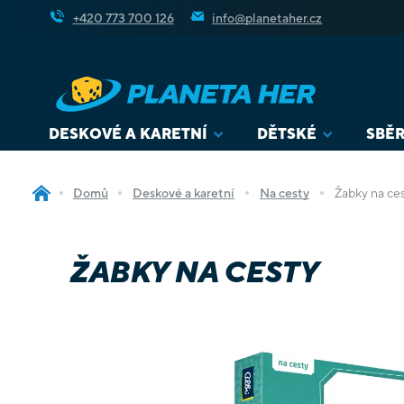
Přejít
+420 773 700 126
info@planetaher.cz
na
obsah
DESKOVÉ A KARETNÍ
DĚTSKÉ
SBĚR
Domů
Deskové a karetní
Na cesty
Žabky na ce
ŽABKY NA CESTY