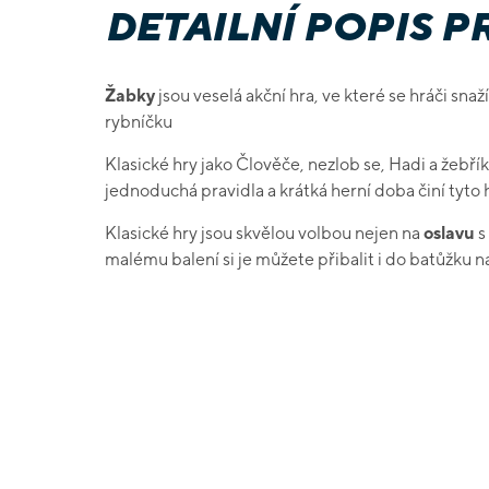
DETAILNÍ POPIS 
Žabky
jsou veselá akční hra, ve které se hráči sna
rybníčku
Klasické hry jako Člověče, nezlob se, Hadi a žebříky
jednoduchá pravidla a krátká herní doba činí tyt
Klasické hry jsou skvělou volbou nejen na
oslavu
s
malému balení si je můžete přibalit i do batůžku n