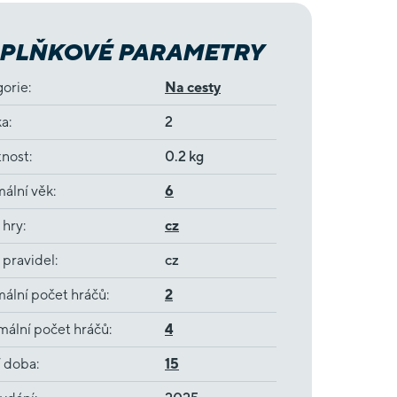
PLŇKOVÉ PARAMETRY
gorie
:
Na cesty
ka
:
2
nost
:
0.2 kg
ální věk
:
6
 hry
:
cz
 pravidel
:
cz
ální počet hráčů
:
2
ální počet hráčů
:
4
í doba
:
15