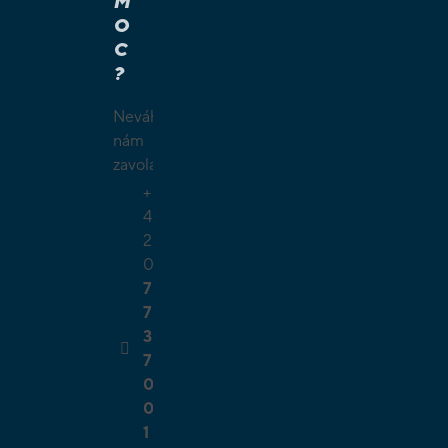
M
É A
O
Í HRY
C
É HRY
?
LAMY
ČKY
Neváhejte
O
nám
ŠÍ
zavolat.
TELSKÉ
+
GIE
4
2
0
7
7
3
7
0
0
1