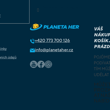
ů
Sledovat na Instagramu
E
VÁŠ
NÁKUP
+420
773 700 126
KOŠÍK 
PRÁZD
ínky
info@planetaher.cz
POJĎME
ních údajů
PODÍVAT
TÍM MŮ
UDĚLAT
MŮŽE
PROZ
AT NAŠ
NABÍD