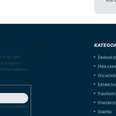
Rok v
KATEGOR
letter
Instagram
il a my vám
Deskové h
informace o
Malé a kare
ch na našem e-
Hry na hrd
Dětské hry
Figurkové 
Klasické hr
lu souhlasíte s
Doplňky
chrany