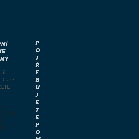
P
NÍ
O
JE
T
NÝ
Ř
 SE
E
, CO S
B
ŽETE
U
J
E
TE
T
KOUM
E
I
P
KU
O