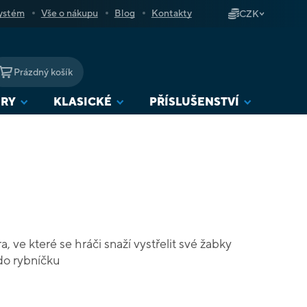
ystém
Vše o nákupu
Blog
Kontakty
CZK
Prázdný košík
NÁKUPNÍ
KOŠÍK
URY
KLASICKÉ
PŘÍSLUŠENSTVÍ
, ve které se hráči snaží vystřelit své žabky
do rybníčku