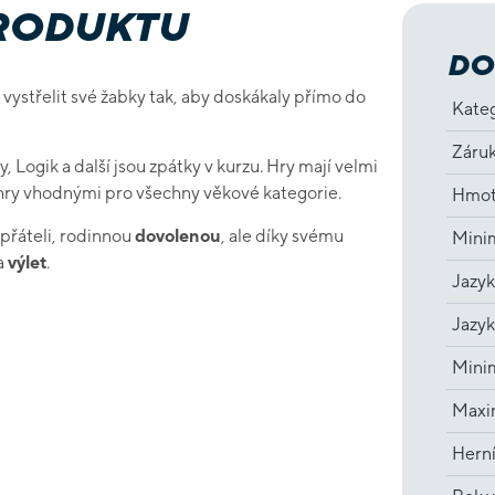
PRODUKTU
DO
ží vystřelit své žabky tak, aby doskákaly přímo do
Kate
Záru
, Logik a další jsou zpátky v kurzu. Hry mají velmi
o hry vhodnými pro všechny věkové kategorie.
Hmot
 přáteli, rodinnou
dovolenou
, ale díky svému
Minim
a
výlet
.
Jazyk
Jazyk
Minim
Maxim
Hern