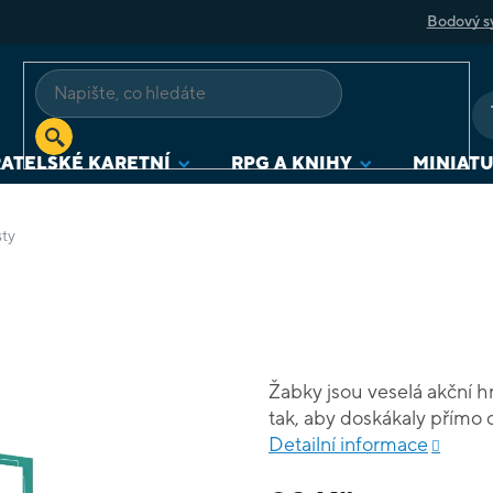
Bodový s
ATELSKÉ KARETNÍ
RPG A KNIHY
MINIAT
sty
Žabky jsou veselá akční hra
tak, aby doskákaly přímo 
Detailní informace