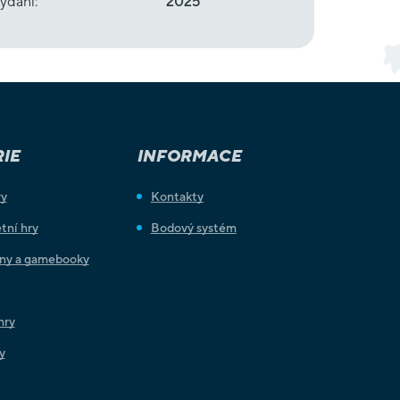
ydání
:
2025
IE
INFORMACE
ry
Kontakty
tní hry
Bodový systém
iny a gamebooky
hry
y