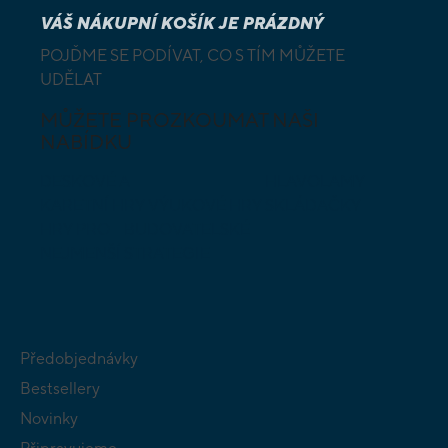
VÁŠ NÁKUPNÍ KOŠÍK JE PRÁZDNÝ
POJĎME SE PODÍVAT, CO S TÍM MŮŽETE
UDĚLAT
MŮŽETE PROZKOUMAT NAŠI
NABÍDKU
DESKOVÉ A
HLAVOLAMY
KARETNÍ HRY
VÝUKOVÉ HRY
SKLÁDAČKY
HRY PRO
BUDOVATELSKÉ
NEJMENŠÍ
STRATEGIE
Předobjednávky
Bestsellery
Novinky