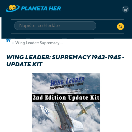
Přejít
na
NÁ
obsah
KO
HLEDAT
Domů
Deskové a karetní
Hry v angličtině
Wing Leader: Supremacy 1943-1945 - Update kit
WING LEADER: SUPREMACY 1943-1945 -
UPDATE KIT