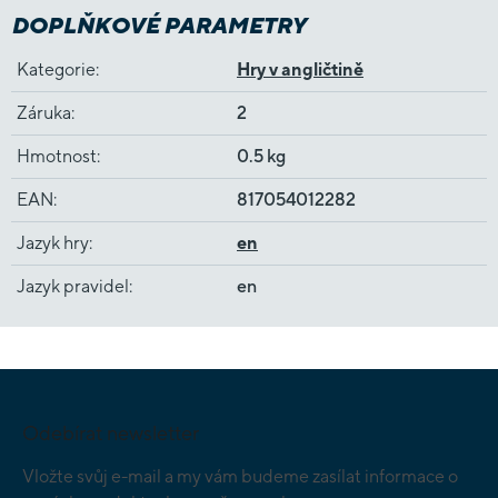
DOPLŇKOVÉ PARAMETRY
Kategorie
:
Hry v angličtině
Záruka
:
2
Hmotnost
:
0.5 kg
EAN
:
817054012282
Jazyk hry
:
en
Jazyk pravidel
:
en
Z
á
p
Odebírat newsletter
a
t
Vložte svůj e-mail a my vám budeme zasílat informace o