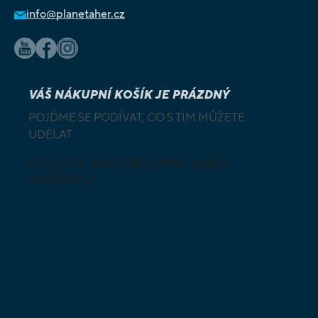
info@planetaher.cz
VÁŠ NÁKUPNÍ KOŠÍK JE PRÁZDNÝ
POJĎME SE PODÍVAT, CO S TÍM MŮŽETE
UDĚLAT
MŮŽETE PROZKOUMAT NAŠI
NABÍDKU
DESKOVÉ A
HLAVOLAMY
KARETNÍ HRY
VÝUKOVÉ HRY
SKLÁDAČKY
HRY PRO
BUDOVATELSKÉ
NEJMENŠÍ
STRATEGIE