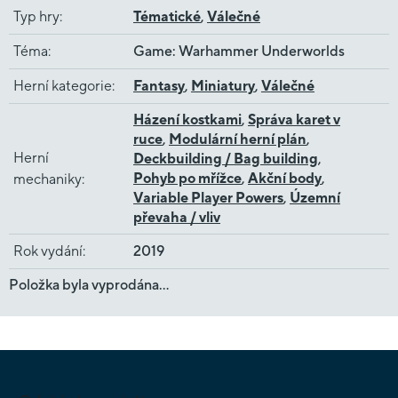
Typ hry
:
Tématické
,
Válečné
Téma
:
Game: Warhammer Underworlds
Herní kategorie
:
Fantasy
,
Miniatury
,
Válečné
Házení kostkami
,
Správa karet v
ruce
,
Modulární herní plán
,
Herní
Deckbuilding / Bag building
,
Pohyb po mřížce
,
Akční body
,
mechaniky
:
Variable Player Powers
,
Územní
převaha / vliv
Rok vydání
:
2019
Položka byla vyprodána…
Z
á
p