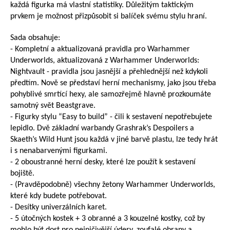
každá figurka má vlastní statistiky. Důležitým taktickým 
prvkem je možnost přizpůsobit si balíček svému stylu hraní.
Sada obsahuje:
- Kompletní a aktualizovaná pravidla pro Warhammer 
Underworlds, aktualizovaná z Warhammer Underworlds: 
Nightvault - pravidla jsou jasnější a přehlednější než kdykoli 
předtím. Nově se představí herní mechanismy, jako jsou třeba 
pohyblivé smrtící hexy, ale samozřejmě hlavně prozkoumáte 
samotný svět Beastgrave.
- Figurky stylu “Easy to build” - čili k sestavení nepotřebujete 
lepidlo. Dvě základní warbandy Grashrak’s Despoilers a 
Skaeth’s Wild Hunt jsou každá v jiné barvě plastu, lze tedy hrát 
i s nenabarvenými figurkami.
- 2 oboustranné herní desky, které lze použít k sestavení 
bojiště.
- (Pravděpodobně) všechny žetony Warhammer Underworlds, 
které kdy budete potřebovat.
- Desítky univerzálních karet. 
- 5 útočných kostek + 3 obranné a 3 kouzelné kostky, což by 