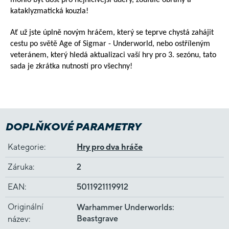
mohlo být dost pro nejničivější údery, zoufalé obrany a 
kataklyzmatická kouzla!
Ať už jste úplně novým hráčem, který se teprve chystá zahájit 
cestu po světě Age of Sigmar - Underworld, nebo ostříleným 
veteránem, který hledá aktualizaci vaší hry pro 3. sezónu, tato 
sada je zkrátka nutností pro všechny!
DOPLŇKOVÉ PARAMETRY
Kategorie
:
Hry pro dva hráče
Záruka
:
2
EAN
:
5011921119912
Originální
Warhammer Underworlds:
Beastgrave
název
: