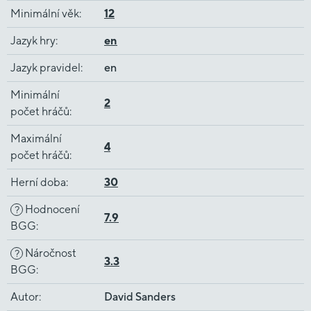
Minimální věk
:
12
Jazyk hry
:
en
Jazyk pravidel
:
en
Minimální
2
počet hráčů
:
Maximální
4
počet hráčů
:
Herní doba
:
30
Hodnocení
?
7.9
BGG
:
Náročnost
?
3.3
BGG
:
Autor
:
David Sanders