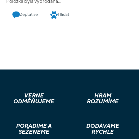
Položka byla vyprodána…
svoje hrdiny. Přitom každá figurka má vlastní statistiky.
Důležitým taktickým prvkem je možnost přizpůsobit si balíček
Zeptat se
Hlídat
svému stylu hraní. Sada obsahuje: - Kompletní a
aktualizovaná pravidla pro Warhammer Underworlds,
aktualizovaná z Warhammer Underworlds: Nightvault -
pravidla jsou jasnější a přehlednější než kdykoli předtím. Nově
se představí herní mechanismy, jako jsou třeba pohyblivé
smrtící hexy, ale samozřejmě hlavně prozkoumáte samotný
svět Beastgrave. - Figurky stylu “Easy to build” - čili k sestavení
nepotřebujete lepidlo. Dvě základní warbandy Grashrak’s
Despoilers a Skaeth’s Wild Hunt jsou každá v jiné barvě plastu,
lze tedy hrát i s nenabarvenými figurkami. - 2 oboustranné
herní desky, které lze použít k sestavení bojiště. -
(Pravděpodobně) všechny žetony Warhammer Underworlds,
které kdy budete potřebovat. - Desítky univerzálních karet. - 5
VĚRNÉ
HRÁM
útočných kostek + 3 obranné a 3 kouzelné kostky, což by
ODMĚŇUJEME
ROZUMÍME
mohlo být dost pro nejničivější údery, zoufalé obrany a
kataklyzmatická kouzla! Ať už jste úplně novým hráčem, který
se teprve chystá zahájit cestu po světě Age of Sigmar -
Underworld, nebo ostříleným veteránem, který hledá
PORADÍME A
DODÁVÁME
aktualizaci vaší hry pro 3. sezónu, tato sada je zkrátka nutností
SEŽENEME
RYCHLE
pro všechny!