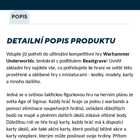
POPIS
DETAILNÍ POPIS PRODUKTU
Vstupte již potřetí do ultimátní kompetitivní hry
 Warhammer 
Underworlds
, tentokrát s podtitulem 
Beastgrave
! Uvnitř 
základní hry najdete vše, co potřebujete ke hraní ve světě této 
prověřené a oblíbené hry s miniaturami - kostky, modely, karty 
a mnoho dalšího.
Jedná se o svižnou taktickou figurkovou hru na herním plánu ze 
světa Age of Sigmar. Každý hráč hraje za jednu z warbands a 
pomocí eliminace soupeřových hrdinů, ovládání důležitých 
bodů na mapě a plněním dalších úkolů získává vítězné body. 
Důležitou roli ve hře hrají karty, každý hráč má k dispozici 
karty úkolů, ale také akční karty, které posilují běžné akce a 
karty vylepšení, kterým může posilovat svoje hrdiny. Přitom 