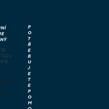
P
NÍ
O
JE
T
NÝ
Ř
 SE
E
, CO S
B
ŽETE
U
J
E
TE
T
KOUM
E
I
P
KU
O
M
É A
O
Í HRY