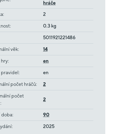
hráče
ka
:
2
nost
:
0.3 kg
5011921221486
ální věk
:
14
 hry
:
en
 pravidel
:
en
ální počet hráčů
:
2
mální počet
2
ů
:
í doba
:
90
ydání
:
2025