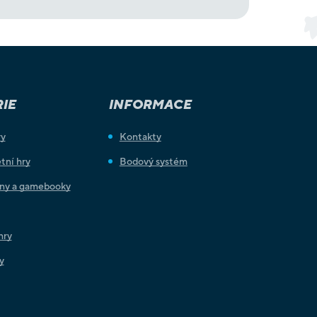
IE
INFORMACE
ry
Kontakty
tní hry
Bodový systém
iny a gamebooky
hry
y