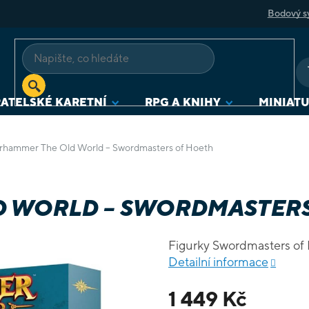
Bodový s
ATELSKÉ KARETNÍ
RPG A KNIHY
MINIAT
hammer The Old World – Swordmasters of Hoeth
 WORLD – SWORDMASTERS
Figurky Swordmasters of
Detailní informace
1 449 Kč