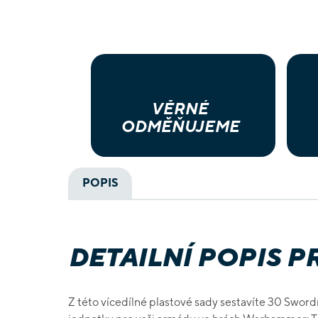
VĚRNÉ
ODMĚŇUJEME
POPIS
DETAILNÍ POPIS 
Z této vícedílné plastové sady sestavíte 30 Swor