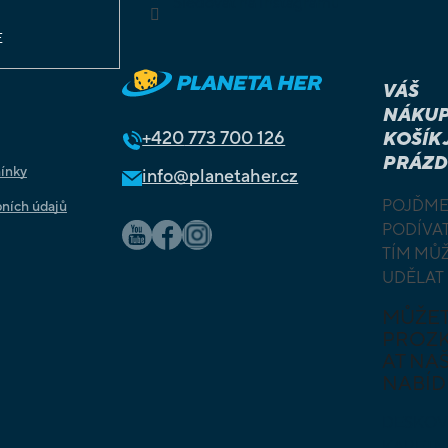
Sledovat na Instagramu
E
VÁŠ
NÁKUP
+420
773 700 126
KOŠÍK 
PRÁZD
ínky
info@planetaher.cz
POJĎME
ních údajů
PODÍVAT
TÍM MŮ
UDĚLAT
MŮŽE
PROZ
AT NAŠ
NABÍD
DESKOV
KARETN