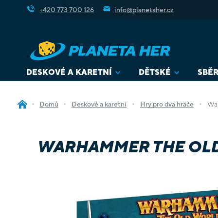
Přejít
+420 773 700 126
info@planetaher.cz
na
obsah
DESKOVÉ A KARETNÍ
DĚTSKÉ
SBĚR
Domů
Deskové a karetní
Hry pro dva hráče
War
WARHAMMER THE OLD