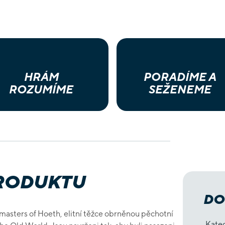
HRÁM
PORADÍME A
ROZUMÍME
SEŽENEME
PRODUKTU
DO
dmasters of Hoeth, elitní těžce obrněnou pěchotní
Kate