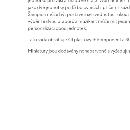
jednotku pro vaši armádu ve hrách Warhammer: The
jako dvě jednotky po 15 bojovnících, přičemž kaž
Šampion může být postaven se zvednutou rukou 
výběr ze dvou praporů a muzikant může mít jeden
personalizaci obou jednotek.
Tato sada obsahuje 44 plastových komponent a 3
Miniatury jsou dodávány nenabarvené a vyžadují s