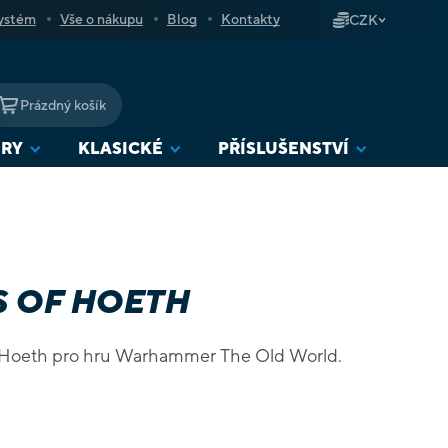
ystém
Vše o nákupu
Blog
Kontakty
CZK
Prázdný košík
NÁKUPNÍ
KOŠÍK
URY
KLASICKÉ
PŘÍSLUŠENSTVÍ
 OF HOETH
 Hoeth pro hru Warhammer The Old World.