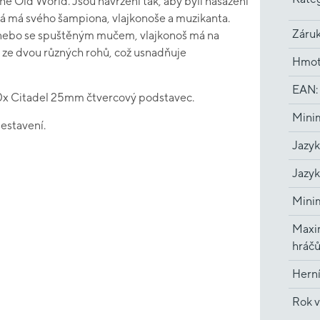
 Old World. Jsou navrženi tak, aby byli nasazeni
dá má svého šampiona, vlajkonoše a muzikanta.
Záru
nebo se spuštěným mučem, vlajkonoš má na
 ze dvou různých rohů, což usnadňuje
Hmot
EAN
:
0x Citadel 25mm čtvercový podstavec.
Minim
estavení.
Jazyk
Jazyk
Minim
Maxi
hráč
Hern
Rok v