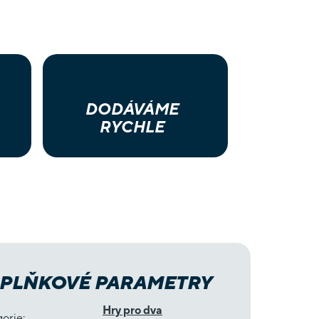
DODÁVÁME
RYCHLE
PLŇKOVÉ PARAMETRY
Hry pro dva
gorie
: