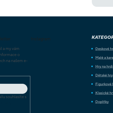
KATEGOR
letter
Instagram
il a my vám
Deskové h
informace o
Malé a kare
ch na našem e-
Hry na hrd
Dětské hry
Figurkové 
Klasické hr
lu souhlasíte s
Doplňky
chrany
ů