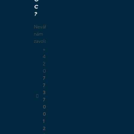
C
É HRY
?
LAMY
ČKY
Neváhejte
O
nám
ŠÍ
zavolat.
TELSKÉ
+
GIE
4
2
0
7
7
3
7
0
0
1
2