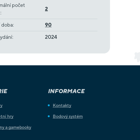
mální počet
2
ů
:
í doba
:
90
ydání
:
2024
IE
INFORMACE
ry
Kontakty
tní hry
Bodový systém
iny a gamebooky