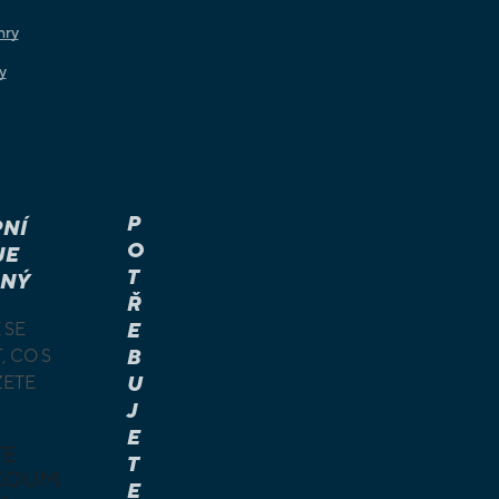
hry
y
P
NÍ
O
JE
T
NÝ
Ř
 SE
E
, CO S
B
ŽETE
U
J
E
TE
T
KOUM
E