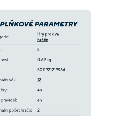
PLŇKOVÉ PARAMETRY
Hry pro dva
gorie
:
hráče
ka
:
2
nost
:
0.69 kg
5011921219964
ální věk
:
12
 hry
:
en
 pravidel
:
en
ální počet hráčů
:
2