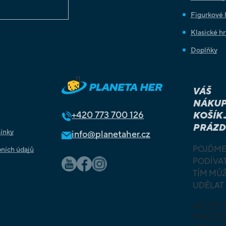
Figurkové 
Klasické hr
Doplňky
Sledovat na Instagramu
VÁŠ
NÁKUP
+420
773 700 126
KOŠÍK 
PRÁZD
ínky
info@planetaher.cz
POJĎME
ních údajů
PODÍVAT
TÍM MŮ
UDĚLAT
MŮŽE
PROZ