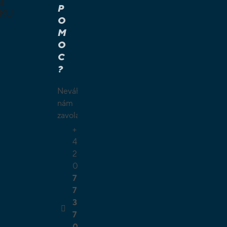
I
P
KU
O
M
É A
O
Í HRY
C
É HRY
?
LAMY
ČKY
Neváhejte
O
nám
ŠÍ
zavolat.
TELSKÉ
+
GIE
4
2
0
7
7
3
7
0