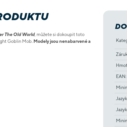
PRODUKTU
DO
 The Old World
, můžete si dokoupit toto
Kate
ight Goblin Mob.
Modely jsou nenabarvené a
Záru
Hmot
EAN
:
Minim
Jazyk
Jazyk
Minim