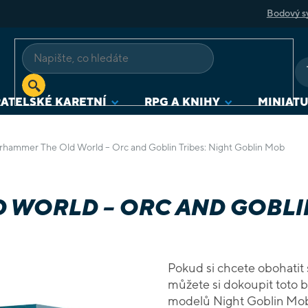
Bodový s
ATELSKÉ KARETNÍ
RPG A KNIHY
MINIAT
hammer The Old World – Orc and Goblin Tribes: Night Goblin Mob
WORLD – ORC AND GOBLIN
Pokud si chcete obohatit
můžete si dokoupit toto 
modelů Night Goblin Mob