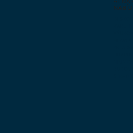
AT NAŠ
NABÍD
DESKOV
KARETN
VÝUKOV
HLAVO
SKLÁDA
HRY PR
NEJMEN
BUDOVA
STRATE