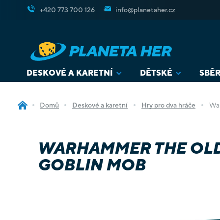
Přejít
+420 773 700 126
info@planetaher.cz
na
obsah
DESKOVÉ A KARETNÍ
DĚTSKÉ
SBĚR
Domů
Deskové a karetní
Hry pro dva hráče
War
WARHAMMER THE OLD 
GOBLIN MOB