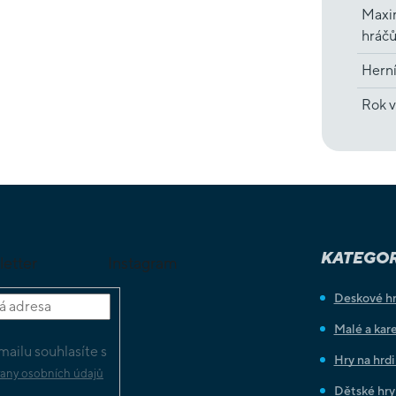
Maxi
hráč
Hern
Rok v
KATEGOR
letter
Instagram
Deskové h
Malé a kare
ailu souhlasíte s
Hry na hrd
any osobních údajů
Dětské hry