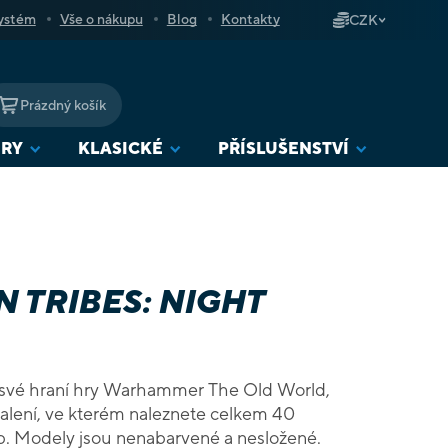
ystém
Vše o nákupu
Blog
Kontakty
CZK
Prázdný košík
NÁKUPNÍ
KOŠÍK
URY
KLASICKÉ
PŘÍSLUŠENSTVÍ
 TRIBES: NIGHT
 své hraní hry Warhammer The Old World,
balení, ve kterém naleznete celkem 40
. Modely jsou nenabarvené a nesložené.