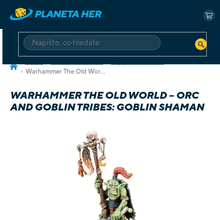
Přejít
na
NÁ
obsah
KO
HLEDAT
Domů
Deskové a karetní
Hry pro dva hráče
Warhammer The Old World – Orc and Goblin Tribes: Goblin Shaman
WARHAMMER THE OLD WORLD – ORC
AND GOBLIN TRIBES: GOBLIN SHAMAN