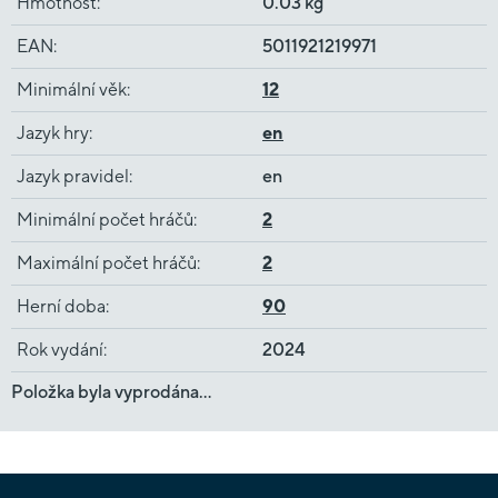
Hmotnost
:
0.03 kg
EAN
:
5011921219971
Minimální věk
:
12
Jazyk hry
:
en
Jazyk pravidel
:
en
Minimální počet hráčů
:
2
Maximální počet hráčů
:
2
Herní doba
:
90
Rok vydání
:
2024
Položka byla vyprodána…
Z