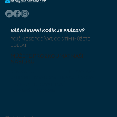
info@planetaher.cz
VÁŠ NÁKUPNÍ KOŠÍK JE PRÁZDNÝ
POJĎME SE PODÍVAT, CO S TÍM MŮŽETE
UDĚLAT
MŮŽETE PROZKOUMAT NAŠI
NABÍDKU
DESKOVÉ A
HLAVOLAMY
KARETNÍ HRY
VÝUKOVÉ HRY
SKLÁDAČKY
HRY PRO
BUDOVATELSKÉ
NEJMENŠÍ
STRATEGIE