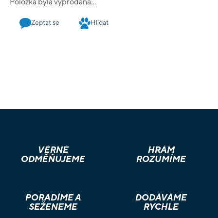
Položka byla vyprodána…
Zeptat se
Hlídat
VĚRNÉ
HRÁM
ODMĚŇUJEME
ROZUMÍME
PORADÍME A
DODÁVÁME
SEŽENEME
RYCHLE