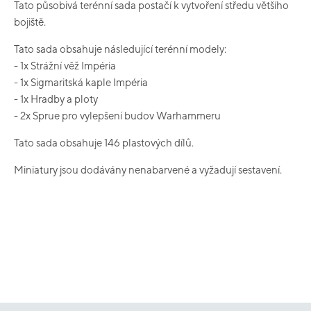
Tato působivá terénní sada postačí k vytvoření středu většího
bojiště.
Tato sada obsahuje následující terénní modely:
- 1x Strážní věž Impéria
- 1x Sigmaritská kaple Impéria
- 1x Hradby a ploty
- 2x Sprue pro vylepšení budov Warhammeru
Tato sada obsahuje 146 plastových dílů.
Miniatury jsou dodávány nenabarvené a vyžadují sestavení.