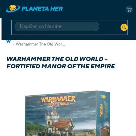
Přejít
na
NÁ
obsah
KO
HLEDAT
Domů
Miniatury
Warhammer The Old World
Warhammer The Old World – Fortified Manor of the Empire
WARHAMMER THE OLD WORLD –
FORTIFIED MANOR OF THE EMPIRE