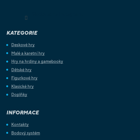
Sledovat na Instagramu
KATEGORIE
Deskové hry
Malé a karetní hry
Hry na hrdiny a gamebooky
Dětské hry
Figurkové hry
Klasické hry
Doplňky
INFORMACE
Kontakty
Bodový systém