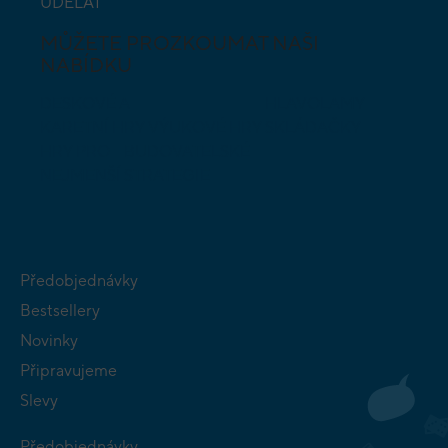
UDĚLAT
MŮŽETE PROZKOUMAT NAŠI
NABÍDKU
DESKOVÉ A
HLAVOLAMY
KARETNÍ HRY
VÝUKOVÉ HRY
SKLÁDAČKY
HRY PRO
BUDOVATELSKÉ
NEJMENŠÍ
STRATEGIE
Předobjednávky
Bestsellery
Novinky
Připravujeme
Slevy
Předobjednávky