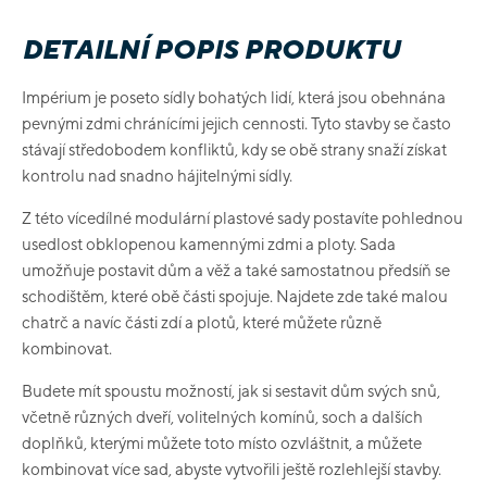
DETAILNÍ POPIS PRODUKTU
Impérium je poseto sídly bohatých lidí, která jsou obehnána
pevnými zdmi chránícími jejich cennosti. Tyto stavby se často
stávají středobodem konfliktů, kdy se obě strany snaží získat
kontrolu nad snadno hájitelnými sídly.
Z této vícedílné modulární plastové sady postavíte pohlednou
usedlost obklopenou kamennými zdmi a ploty. Sada
umožňuje postavit dům a věž a také samostatnou předsíň se
schodištěm, které obě části spojuje. Najdete zde také malou
chatrč a navíc části zdí a plotů, které můžete různě
kombinovat.
Budete mít spoustu možností, jak si sestavit dům svých snů,
včetně různých dveří, volitelných komínů, soch a dalších
doplňků, kterými můžete toto místo ozvláštnit, a můžete
kombinovat více sad, abyste vytvořili ještě rozlehlejší stavby.