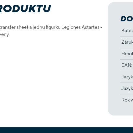
PRODUKTU
DO
ransfer sheet a jednu figurku Legiones Astartes -
Kate
vený.
Záru
Hmot
EAN
:
Jazyk
Jazyk
Rok v