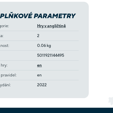
PLŇKOVÉ PARAMETRY
gorie
:
Hry v angličtině
ka
:
2
nost
:
0.06 kg
5011921144495
 hry
:
en
 pravidel
:
en
ydání
:
2022