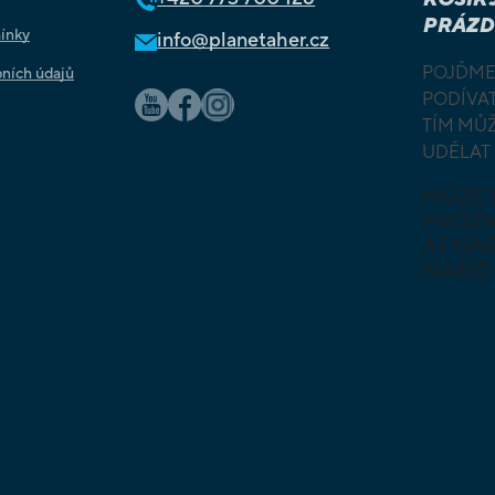
PRÁZD
ínky
info@planetaher.cz
POJĎME
ních údajů
PODÍVAT
TÍM MŮ
UDĚLAT
MŮŽE
PROZ
AT NAŠ
NABÍD
DESKOV
KARETN
VÝUKOV
HLAVO
SKLÁDA
HRY PR
NEJMEN