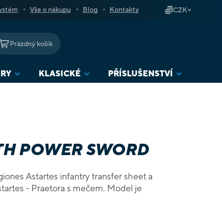
ystém
Vše o nákupu
Blog
Kontakty
CZK
Prázdný košík
NÁKUPNÍ
KOŠÍK
URY
KLASICKÉ
PŘÍSLUŠENSTVÍ
ITH POWER SWORD
iones Astartes infantry transfer sheet a
startes - Praetora s mečem. Model je
.