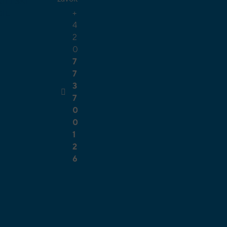
TELSKÉ
+
GIE
4
2
0
7
7
3
7
0
0
1
2
6