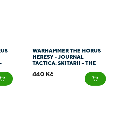
RUS
WARHAMMER THE HORUS
HERESY - JOURNAL
–
TACTICA: SKITARII – THE
STEEL HAND OF MARS
440 Kč