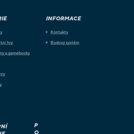
IE
INFORMACE
ry
Kontakty
tní hry
Bodový systém
iny a gamebooky
hry
y
P
NÍ
O
JE