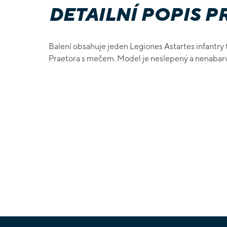
DETAILNÍ POPIS 
Balení obsahuje jeden Legiones Astartes infantry t
Praetora s mečem.
Model je neslepený a nenabar
Z