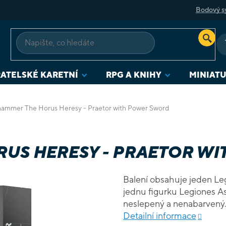
Bodový s
ATELSKÉ KARETNÍ
RPG A KNIHY
MINIAT
ammer The Horus Heresy - Praetor with Power Sword
US HERESY - PRAETOR W
Balení obsahuje jeden Leg
jednu figurku Legiones A
neslepený a nenabarvený
Detailní informace