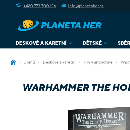
Přejít
+420 773 700 126
info@planetaher.cz
na
obsah
DESKOVÉ A KARETNÍ
DĚTSKÉ
SBĚR
Domů
Deskové a karetní
Hry v angličtině
Warh
WARHAMMER THE HOR