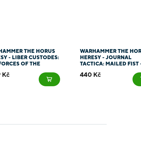
HAMMER THE HORUS
WARHAMMER THE HO
SY - LIBER CUSTODES:
HERESY - JOURNAL
FORCES OF THE
TACTICA: MAILED FIST 
ROR ARMY BOOK -
LEGIONES ASTARTES
9 Kč
440 Kč
HA
SUPER-HEAVY TANKS