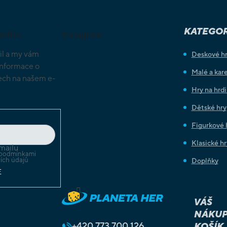
KATEGOR
letter
Instagram
il a my vám
Deskové h
informace o
Malé a kare
ch na našem e-
Hry na hrd
Dětské hry
Figurkové 
Klasické hr
mailu
podmínkami
ích údajů
Doplňky
E
Sledovat na Instagramu
VÁŠ
NÁKUP
+420
773 700 126
KOŠÍK 