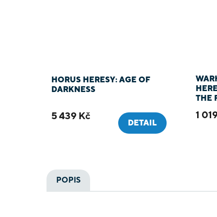
WAR
HORUS HERESY: AGE OF
HERE
DARKNESS
THE 
EMPE
1 01
5 439 Kč
KNI
DETAIL
POPIS