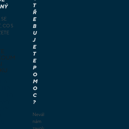
T
NÝ
Ř
 SE
E
, CO S
B
ŽETE
U
J
E
TE
T
KOUM
E
I
P
KU
O
M
É A
O
Í HRY
C
É HRY
?
LAMY
ČKY
Neváhejte
O
nám
ŠÍ
zavolat.