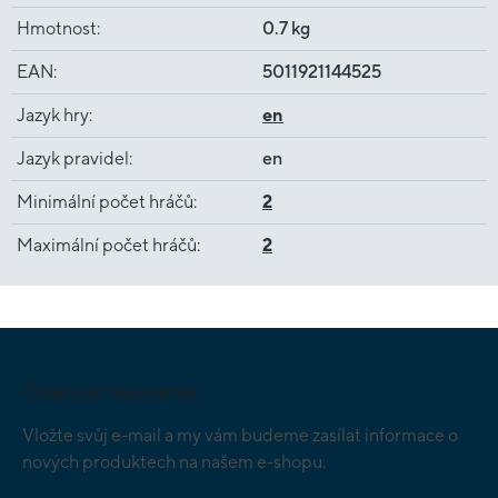
Hmotnost
:
0.7 kg
EAN
:
5011921144525
Jazyk hry
:
en
Jazyk pravidel
:
en
Minimální počet hráčů
:
2
Maximální počet hráčů
:
2
Z
á
p
Odebírat newsletter
a
t
Vložte svůj e-mail a my vám budeme zasílat informace o
í
nových produktech na našem e-shopu.