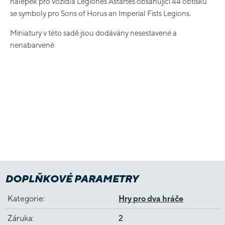
nálepek pro vozidla Legiones Astartes obsahující 44 obtisků
se symbo
ly pro Sons of Horus an Imperial Fists Legions.
Miniatury v této sadě jsou dodávány nesestavené a
nenabarvené
DOPLŇKOVÉ PARAMETRY
Kategorie
:
Hry pro dva hráče
Záruka
:
2