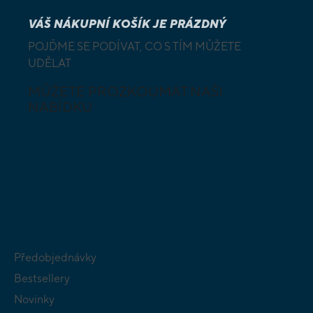
VÁŠ NÁKUPNÍ KOŠÍK JE PRÁZDNÝ
POJĎME SE PODÍVAT, CO S TÍM MŮŽETE
UDĚLAT
MŮŽETE PROZKOUMAT NAŠI
NABÍDKU
DESKOVÉ A
HLAVOLAMY
KARETNÍ HRY
VÝUKOVÉ HRY
SKLÁDAČKY
HRY PRO
BUDOVATELSKÉ
NEJMENŠÍ
STRATEGIE
Předobjednávky
Bestsellery
Novinky