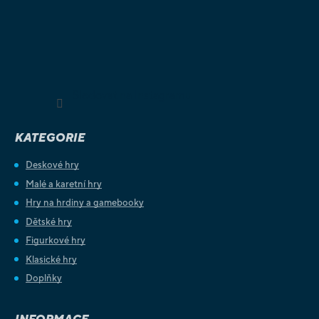
Sledovat na Instagramu
KATEGORIE
Deskové hry
Malé a karetní hry
Hry na hrdiny a gamebooky
Dětské hry
Figurkové hry
Klasické hry
Doplňky