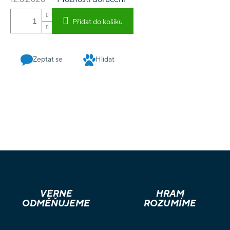
dodávány nesestavené a nenabarvené
Přidat do košíku
Zeptat se
Hlídat
VĚRNÉ
HRÁM
ODMĚŇUJEME
ROZUMÍME