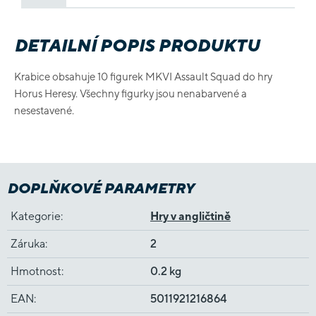
DETAILNÍ POPIS PRODUKTU
Krabice obsahuje 10 figurek MKVI Assault Squad do hry
Horus Heresy. Všechny figurky jsou nenabarvené a
nesestavené.
DOPLŇKOVÉ PARAMETRY
Kategorie
:
Hry v angličtině
Záruka
:
2
Hmotnost
:
0.2 kg
EAN
:
5011921216864