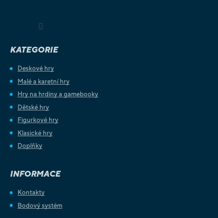
Sledovat na Instagramu
KATEGORIE
Deskové hry
Malé a karetní hry
Hry na hrdiny a gamebooky
Dětské hry
Figurkové hry
Klasické hry
Doplňky
INFORMACE
Kontakty
Bodový systém