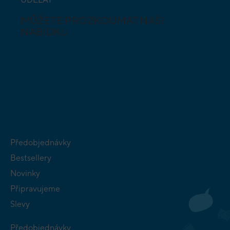
MŮŽETE PROZKOUMAT NAŠI
NABÍDKU
DESKOVÉ A
HLAVOLAMY
KARETNÍ HRY
VÝUKOVÉ HRY
SKLÁDAČKY
HRY PRO
BUDOVATELSKÉ
NEJMENŠÍ
STRATEGIE
Předobjednávky
Bestsellery
Novinky
Připravujeme
Slevy
Předobjednávky