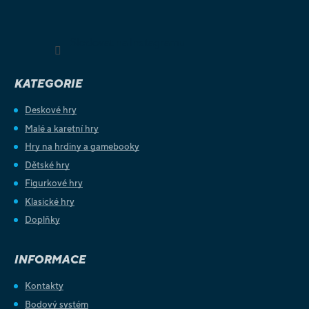
Sledovat na Instagramu
KATEGORIE
Deskové hry
Malé a karetní hry
Hry na hrdiny a gamebooky
Dětské hry
Figurkové hry
Klasické hry
Doplňky
INFORMACE
Kontakty
Bodový systém