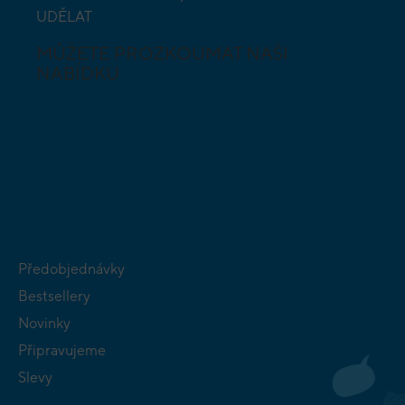
UDĚLAT
MŮŽETE PROZKOUMAT NAŠI
NABÍDKU
DESKOVÉ A
HLAVOLAMY
KARETNÍ HRY
VÝUKOVÉ HRY
SKLÁDAČKY
HRY PRO
BUDOVATELSKÉ
NEJMENŠÍ
STRATEGIE
Předobjednávky
Bestsellery
Novinky
Připravujeme
Slevy