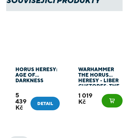
SOUVISEJÍCÍ PRODUKTY
HORUS HERESY:
WARHAMMER
AGE OF
THE HORUS
DARKNESS
HERESY - LIBER
CUSTODES: THE
FORCES OF THE
5
1 019
EMPEROR ARMY
439
Kč
BOOK - KNIHA
DETAIL
Kč