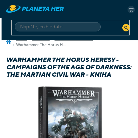
Přejít
na
NÁ
obsah
KO
HLEDAT
Domů
Miniatury
Warhammer 40.000
Warhammer The Horus Heresy - Campaigns of The Age of Darkness: The Martian Civil War - kniha
WARHAMMER THE HORUS HERESY -
CAMPAIGNS OF THE AGE OF DARKNESS:
THE MARTIAN CIVIL WAR - KNIHA