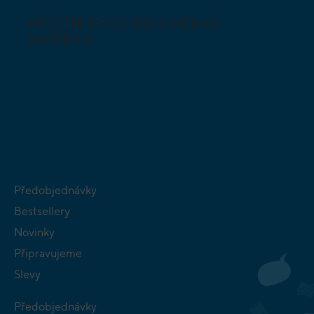
MŮŽETE PROZKOUMAT NAŠI
NABÍDKU
DESKOVÉ A
HLAVOLAMY
KARETNÍ HRY
VÝUKOVÉ HRY
SKLÁDAČKY
HRY PRO
BUDOVATELSKÉ
NEJMENŠÍ
STRATEGIE
Předobjednávky
Bestsellery
Novinky
Připravujeme
Slevy
Předobjednávky