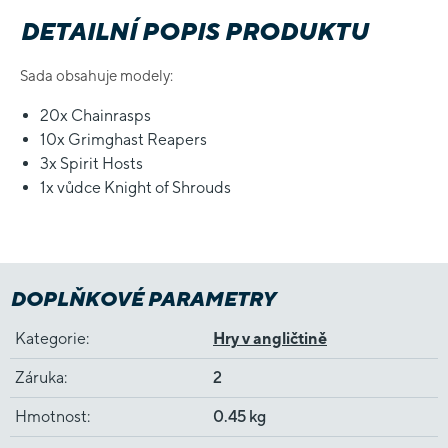
DETAILNÍ POPIS PRODUKTU
Sada obsahuje modely:
20x Chainrasps
10x Grimghast Reapers
3x Spirit Hosts
1x vůdce Knight of Shrouds
DOPLŇKOVÉ PARAMETRY
Kategorie
:
Hry v angličtině
Záruka
:
2
Hmotnost
:
0.45 kg