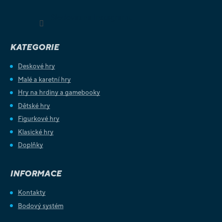
Sledovat na Instagramu
KATEGORIE
Deskové hry
Malé a karetní hry
Hry na hrdiny a gamebooky
Dětské hry
Figurkové hry
Klasické hry
Doplňky
INFORMACE
Kontakty
Bodový systém