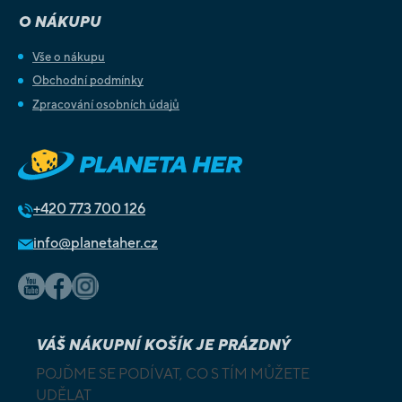
O NÁKUPU
Vše o nákupu
Obchodní podmínky
Zpracování osobních údajů
+420
773 700 126
info@planetaher.cz
VÁŠ NÁKUPNÍ KOŠÍK JE PRÁZDNÝ
POJĎME SE PODÍVAT, CO S TÍM MŮŽETE
UDĚLAT