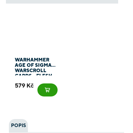
WARHAMMER
AGE OF SIGMAR:
WARSCROLL
CARDS - FLESH-
EATER COURTS
579 Kč
POPIS