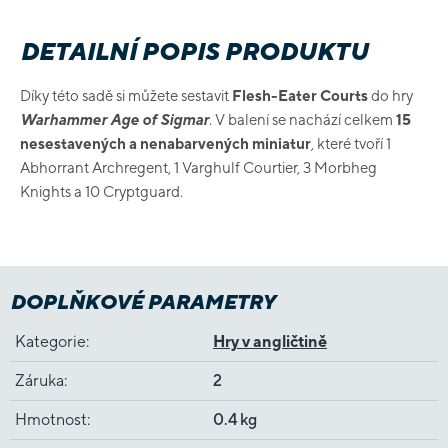
DETAILNÍ POPIS PRODUKTU
Díky této sadě si můžete sestavit
Flesh-Eater Courts
do hry
Warhammer Age of Sigmar
. V balení se nachází celkem
15
nesestavených a nenabarvených miniatur
, které tvoří 1
Abhorrant Archregent, 1 Varghulf Courtier, 3 Morbheg
Knights a 10 Cryptguard.
DOPLŇKOVÉ PARAMETRY
Kategorie
:
Hry v angličtině
Záruka
:
2
Hmotnost
:
0.4 kg