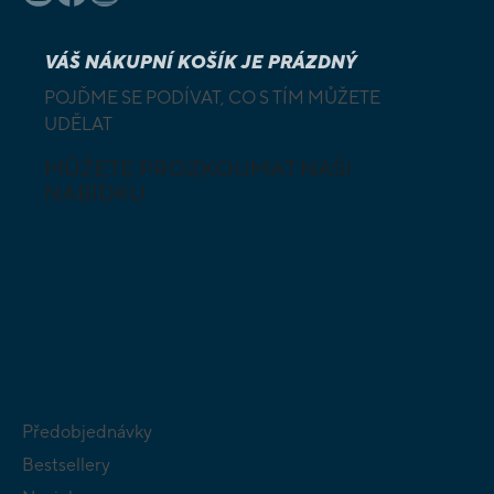
VÁŠ NÁKUPNÍ KOŠÍK JE PRÁZDNÝ
POJĎME SE PODÍVAT, CO S TÍM MŮŽETE
UDĚLAT
MŮŽETE PROZKOUMAT NAŠI
NABÍDKU
DESKOVÉ A
HLAVOLAMY
KARETNÍ HRY
VÝUKOVÉ HRY
SKLÁDAČKY
HRY PRO
BUDOVATELSKÉ
NEJMENŠÍ
STRATEGIE
Předobjednávky
Bestsellery