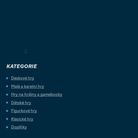
Sledovat na Instagramu
KATEGORIE
Deskové hry
Malé a karetní hry
Hry na hrdiny a gamebooky
Dětské hry
Figurkové hry
Klasické hry
Doplňky