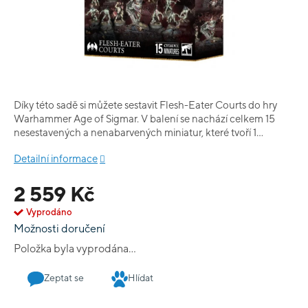
Díky této sadě si můžete sestavit Flesh-Eater Courts do hry
Warhammer Age of Sigmar. V balení se nachází celkem 15
nesestavených a nenabarvených miniatur, které tvoří 1
Abhorrant Archregent, 1 Varghulf Courtier, 3 Morbheg
Detailní informace
Knights a 10 Cryptguard.
2 559 Kč
Vyprodáno
Možnosti doručení
Položka byla vyprodána…
Zeptat se
Hlídat