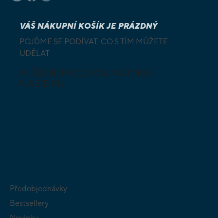
VÁŠ NÁKUPNÍ KOŠÍK JE PRÁZDNÝ
POJĎME SE PODÍVAT, CO S TÍM MŮŽETE
UDĚLAT
MŮŽETE PROZKOUMAT NAŠI
NABÍDKU
DESKOVÉ A
HLAVOLAMY
KARETNÍ HRY
VÝUKOVÉ HRY
SKLÁDAČKY
HRY PRO
BUDOVATELSKÉ
NEJMENŠÍ
STRATEGIE
Předobjednávky
Bestsellery
Novinky