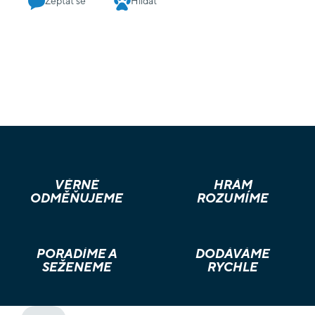
Zeptat se
Hlídat
VĚRNÉ
HRÁM
ODMĚŇUJEME
ROZUMÍME
PORADÍME A
DODÁVÁME
SEŽENEME
RYCHLE