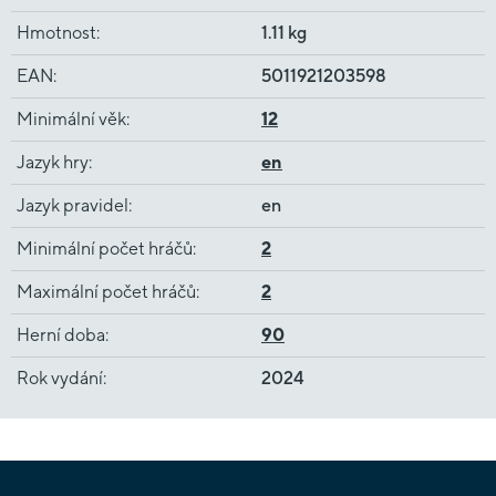
Hmotnost
:
1.11 kg
EAN
:
5011921203598
Minimální věk
:
12
Jazyk hry
:
en
Jazyk pravidel
:
en
Minimální počet hráčů
:
2
Maximální počet hráčů
:
2
Herní doba
:
90
Rok vydání
:
2024
Z
á