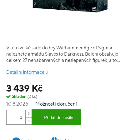
V této velké sadě do hry Warhammer Age of Sigmar
naleznete armádu Slaves to Darkness. Balení obsahuje
celkem 27 nenabarvených a neslepených figurek, a to
konkrétně 1 Darkoath Wilderfiend, 1 Darkoath Chieftain on
Detailní informace
Warsteed, 5 Darkoath Fellriders a 20 Darkoath Marauders.
Kromě toho v sadě naleznete potřebnou příručku a žetony.
3 439 Kč
Skladem
(2 ks)
10.8.2026
Možnosti doručení
Přidat do košíku