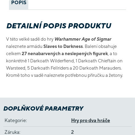
POPIS
DETAILNÍ POPIS PRODUKTU
V této velké sadě do hry
Warhammer Age of Sigmar
naleznete armádu
Slaves to Darkness
. Balení obsahuje
celkem
27 nenabarvených a neslepených figurek
, a to
konkrétně 1
Darkoath Wilderfiend, 1 Darkoath Chieftain on
Warsteed, 5 Darkoath Fellriders a 20 Darkoath Marauders.
Kromě toho v sadě naleznete potřebnou příručku a žetony.
DOPLŇKOVÉ PARAMETRY
Kategorie
:
Hry pro dva hráče
Záruka
:
2