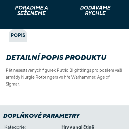
PORADÍME A
DODÁVÁME
SEŽENEME
RYCHLE
POPIS
DETAILNÍ POPIS PRODUKTU
Pět nesestavených figurek Putrid Blightkings pro posílení vaší
armády Nurgle Rotbringers ve hře Warhammer: Age of
Sigmar.
DOPLŇKOVÉ PARAMETRY
Kategorie
:
Hry v angličtině