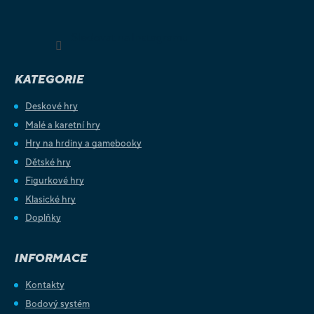
Sledovat na Instagramu
KATEGORIE
Deskové hry
Malé a karetní hry
Hry na hrdiny a gamebooky
Dětské hry
Figurkové hry
Klasické hry
Doplňky
INFORMACE
Kontakty
Bodový systém