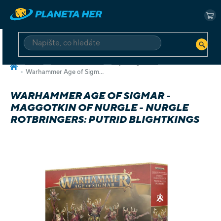
Přejít
na
NÁ
obsah
KO
HLEDAT
Domů
Deskové a karetní
Hry v angličtině
Warhammer Age of Sigmar - Maggotkin of Nurgle - Nurgle Rotbringers: Putrid Blightkings
WARHAMMER AGE OF SIGMAR -
MAGGOTKIN OF NURGLE - NURGLE
ROTBRINGERS: PUTRID BLIGHTKINGS