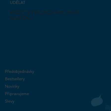
UDĚLAT
MŮŽETE PROZKOUMAT NAŠI
NABÍDKU
DESKOVÉ A
HLAVOLAMY
KARETNÍ HRY
VÝUKOVÉ HRY
SKLÁDAČKY
HRY PRO
BUDOVATELSKÉ
NEJMENŠÍ
STRATEGIE
Předobjednávky
Bestsellery
Novinky
Připravujeme
Slevy