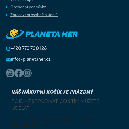
Obchodní podmínky
Zpracování osobních údajů
+420
773 700 126
info@planetaher.cz
VÁŠ NÁKUPNÍ KOŠÍK JE PRÁZDNÝ
POJĎME SE PODÍVAT, CO S TÍM MŮŽETE
UDĚLAT
MŮŽETE PROZKOUMAT NAŠI
NABÍDKU