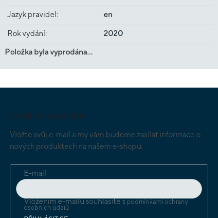
Jazyk pravidel
:
en
Rok vydání
:
2020
Položka byla vyprodána…
Z
á
p
Odebírat newsletter
a
t
Vložte svůj e-mail a my vám budeme zasílat informace o
í
nových produktech na našem e-shopu.
E-mail
Vložením e-mailu souhlasíte s
podmínkami ochrany
osobních údajů