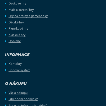
Deskové hry
Malé a karetní hry
Hry na hrdiny a gamebooky
Dětské hry
Figurkové hry
Klasické hry
Doplňky
INFORMACE
Kontakty
Bodový systém
O NÁKUPU
Vše o nákupu
Obchodní podmínky
Zpracování osobních údajů