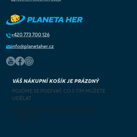
+420
773 700 126
info@planetaher.cz
VÁŠ NÁKUPNÍ KOŠÍK JE PRÁZDNÝ
POJĎME SE PODÍVAT, CO S TÍM MŮŽETE
UDĚLAT
MŮŽETE PROZKOUMAT NAŠI
NABÍDKU
DESKOVÉ A
HLAVOLAMY
KARETNÍ HRY
VÝUKOVÉ HRY
SKLÁDAČKY