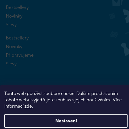
Bestsellery
Novinky
Slevy
Bestsellery
Novinky
Připravujeme
Slevy
Tento web používá soubory cookie. Dalším procházením
tohoto webu vyjadřujete souhlas s jejich používáním.. Více
Copyright 2026
Planeta her
. Všechna práva vyhrazena.
informací
zde
.
Vytvořil Shoptet Premium
Nastavení