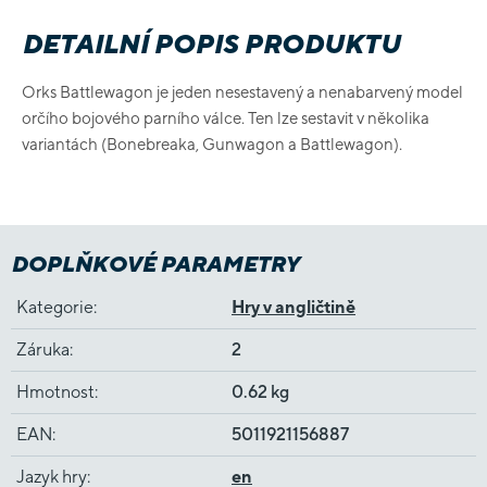
DETAILNÍ POPIS PRODUKTU
Orks Battlewagon je jeden nesestavený a nenabarvený model
orčího bojového parního válce. Ten lze sestavit v několika
variantách (Bonebreaka, Gunwagon a Battlewagon).
DOPLŇKOVÉ PARAMETRY
Kategorie
:
Hry v angličtině
Záruka
:
2
Hmotnost
:
0.62 kg
EAN
:
5011921156887
Jazyk hry
:
en