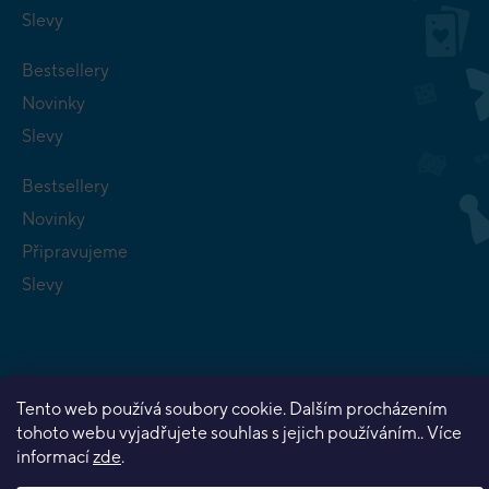
Slevy
Bestsellery
Novinky
Slevy
Bestsellery
Novinky
Připravujeme
Slevy
Tento web používá soubory cookie. Dalším procházením
Copyright 2026
Planeta her
. Všechna práva vyhrazena.
tohoto webu vyjadřujete souhlas s jejich používáním.. Více
Vytvořil Shoptet Premium
informací
zde
.