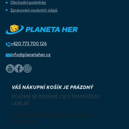
Obchodní podmínky
Zpracování osobních údajů
+420
773 700 126
info@planetaher.cz
VÁŠ NÁKUPNÍ KOŠÍK JE PRÁZDNÝ
POJĎME SE PODÍVAT, CO S TÍM MŮŽETE
UDĚLAT
MŮŽETE PROZKOUMAT NAŠI
NABÍDKU