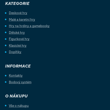
KATEGORIE
Deskové hry
Malé a karetní hry
Hry na hrdiny a gamebooky
Dětské hry
Figurkové hry
Klasické hry
Doplňky
INFORMACE
Kontakty
Bodový systém
O NÁKUPU
Vše o nákupu