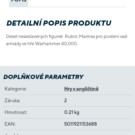
DETAILNÍ POPIS PRODUKTU
Deset nesestavených figurek Rubric Marines pro posílení vaší
armády ve hře Warhammer 40,000.
DOPLŇKOVÉ PARAMETRY
Kategorie
:
Hry v angličtině
Záruka
:
2
Hmotnost
:
0.21 kg
EAN
:
5011921153688