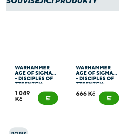
SOUVISEJÍCÍ PRODUKTY
WARHAMMER
WARHAMMER
AGE OF SIGMAR
AGE OF SIGMAR
- DISCIPLES OF
- DISCIPLES OF
TZEENTCH:
TZEENTCH:
ARGENT SHARDS
FATEMASTER
1 049
666 Kč
Kč
POPIS