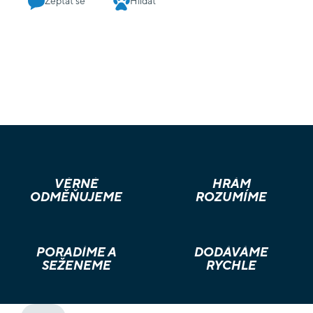
Zeptat se
Hlídat
VĚRNÉ
HRÁM
ODMĚŇUJEME
ROZUMÍME
PORADÍME A
DODÁVÁME
SEŽENEME
RYCHLE