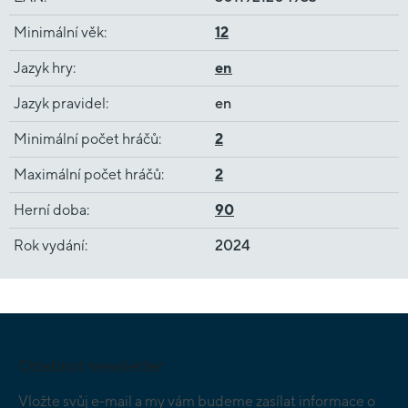
Minimální věk
:
12
Jazyk hry
:
en
Jazyk pravidel
:
en
Minimální počet hráčů
:
2
Maximální počet hráčů
:
2
Herní doba
:
90
Rok vydání
:
2024
Z
á
p
Odebírat newsletter
a
t
Vložte svůj e-mail a my vám budeme zasílat informace o