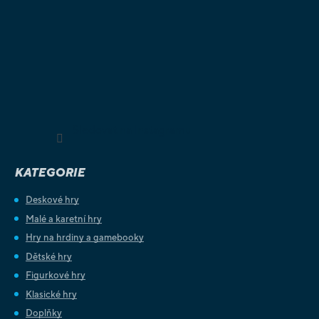
Sledovat na Instagramu
KATEGORIE
Deskové hry
Malé a karetní hry
Hry na hrdiny a gamebooky
Dětské hry
Figurkové hry
Klasické hry
Doplňky