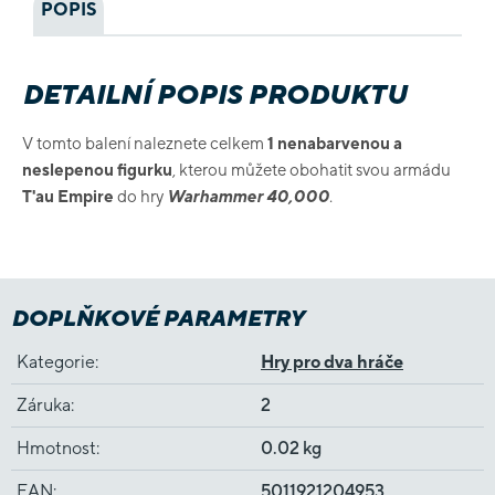
POPIS
DETAILNÍ POPIS PRODUKTU
V tomto balení naleznete celkem
1 nenabarvenou a
neslepenou figurku
, kterou můžete obohatit svou armádu
T'au Empire
do hry
Warhammer 40,000
.
DOPLŇKOVÉ PARAMETRY
Kategorie
:
Hry pro dva hráče
Záruka
:
2
Hmotnost
:
0.02 kg
EAN
:
5011921204953