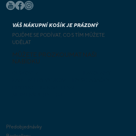
VÁŠ NÁKUPNÍ KOŠÍK JE PRÁZDNÝ
POJĎME SE PODÍVAT, CO S TÍM MŮŽETE
UDĚLAT
MŮŽETE PROZKOUMAT NAŠI
NABÍDKU
DESKOVÉ A
HLAVOLAMY
KARETNÍ HRY
VÝUKOVÉ HRY
SKLÁDAČKY
HRY PRO
BUDOVATELSKÉ
NEJMENŠÍ
STRATEGIE
Předobjednávky
Bestsellery