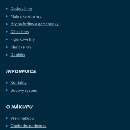
Deskové hry
Malé a karetní hry
Hry na hrdiny a gamebooky
Dětské hry
Figurkové hry
Klasické hry
Doplňky
INFORMACE
Kontakty
Bodový systém
O NÁKUPU
Vše o nákupu
Obchodní podmínky