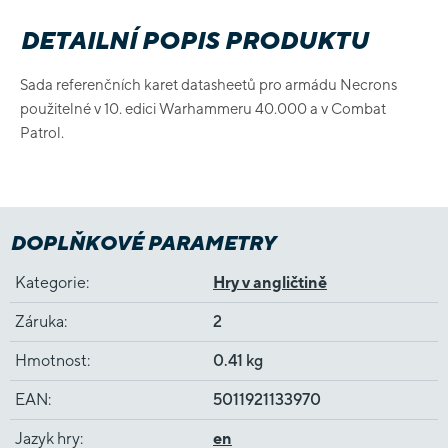
DETAILNÍ POPIS PRODUKTU
Sada referenčních karet datasheetů pro armádu Necrons
použitelné v 10. edici Warhammeru 40.000 a v Combat
Patrol.
DOPLŇKOVÉ PARAMETRY
Kategorie
:
Hry v angličtině
Záruka
:
2
Hmotnost
:
0.41 kg
EAN
:
5011921133970
Jazyk hry
:
en