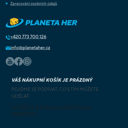
Zpracování osobních údajů
+420
773 700 126
info@planetaher.cz
VÁŠ NÁKUPNÍ KOŠÍK JE PRÁZDNÝ
POJĎME SE PODÍVAT, CO S TÍM MŮŽETE
UDĚLAT
MŮŽETE PROZKOUMAT NAŠI
NABÍDKU
DESKOVÉ A
HLAVOLAMY