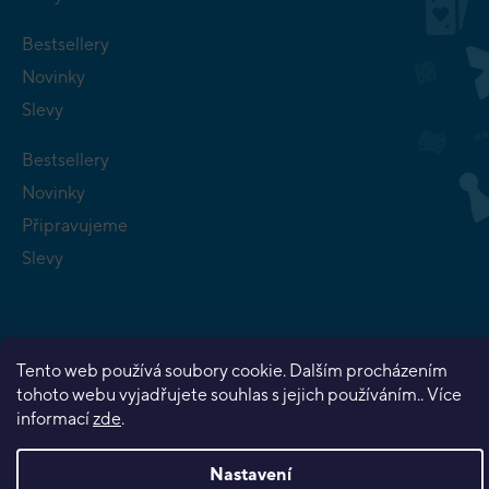
Bestsellery
Novinky
Slevy
Bestsellery
Novinky
Připravujeme
Slevy
Tento web používá soubory cookie. Dalším procházením
tohoto webu vyjadřujete souhlas s jejich používáním.. Více
Copyright 2026
Planeta her
. Všechna práva vyhrazena.
informací
zde
.
Vytvořil Shoptet Premium
Nastavení